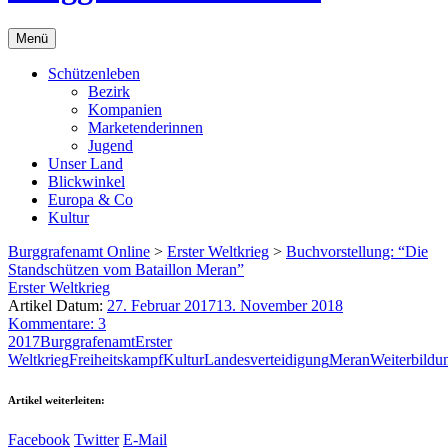
Menü
Schützenleben
Bezirk
Kompanien
Marketenderinnen
Jugend
Unser Land
Blickwinkel
Europa & Co
Kultur
Burggrafenamt Online
>
Erster Weltkrieg
>
Buchvorstellung: “Die
Standschützen vom Bataillon Meran”
Erster Weltkrieg
Artikel Datum:
27. Februar 2017
13. November 2018
Kommentare: 3
2017
Burggrafenamt
Erster
Weltkrieg
Freiheitskampf
Kultur
Landesverteidigung
Meran
Weiterbildu
Artikel weiterleiten:
Facebook
Twitter
E-Mail