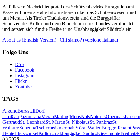
Auf diesem Nachrichtenportal des Schützenbezirks Burggrafenamt
Passeier finden sie alle Informationen über das Schützenwesen rund
um Meran. Als Tiroler Traditionsverein sind die Burggräfler
Schützen der Kultur und dem Brauchtum ihres Landes verpflichtet
und setzten sich für die Freiheit und Unabhängigkeit Südtirols ein.
About us
(English Version)
|
Chi siamo?
(versione italiana)
Folge Uns
RSS
Facebook
Instagram
Flickr
Youtube
TAGS
Algund
Burgstall
Dorf
Tirol
Gargazon
Lana
Meran
Marling
Moos
Nals
Naturns
Obermais
Partsch
Gertraud
St. Leonhard
St. Martin
St. Nikolaus
St. Pankraz
St.
Walburg
Schenna
Tscherms
Untermais
Vöran
Walten
Burggrafenamt
Pass
Heute
Blickwinkel
Kultur
Unabhängigkeit
Südtirol
Geschichte
Freiheits
(c) 2026