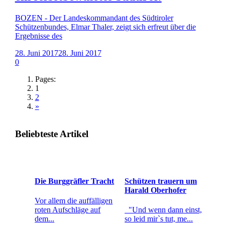
BOZEN - Der Landeskommandant des Südtiroler
Schützenbundes, Elmar Thaler, zeigt sich erfreut über die
Ergebnisse des
28. Juni 2017
28. Juni 2017
0
Pages:
1
2
»
Beliebteste Artikel
Die Burggräfler Tracht
Schützen trauern um
Harald Oberhofer
Vor allem die auffälligen
roten Aufschläge auf
"Und wenn dann einst,
dem...
so leid mir`s tut, me...