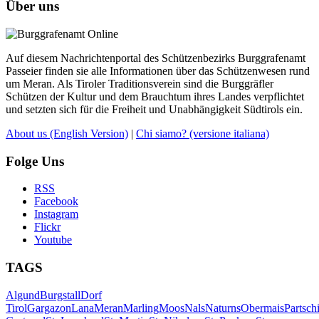
Über uns
Auf diesem Nachrichtenportal des Schützenbezirks Burggrafenamt
Passeier finden sie alle Informationen über das Schützenwesen rund
um Meran. Als Tiroler Traditionsverein sind die Burggräfler
Schützen der Kultur und dem Brauchtum ihres Landes verpflichtet
und setzten sich für die Freiheit und Unabhängigkeit Südtirols ein.
About us
(English Version)
|
Chi siamo?
(versione italiana)
Folge Uns
RSS
Facebook
Instagram
Flickr
Youtube
TAGS
Algund
Burgstall
Dorf
Tirol
Gargazon
Lana
Meran
Marling
Moos
Nals
Naturns
Obermais
Partsch