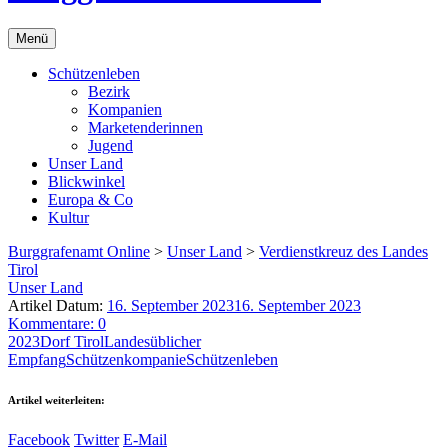
Menü
Schützenleben
Bezirk
Kompanien
Marketenderinnen
Jugend
Unser Land
Blickwinkel
Europa & Co
Kultur
Burggrafenamt Online
>
Unser Land
>
Verdienstkreuz des Landes
Tirol
Unser Land
Artikel Datum:
16. September 2023
16. September 2023
Kommentare: 0
2023
Dorf Tirol
Landesüblicher
Empfang
Schützenkompanie
Schützenleben
Artikel weiterleiten:
Facebook
Twitter
E-Mail