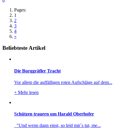
Pages:
1
2
3
4
»
Beliebteste Artikel
Die Burggräfler Tracht
Vor allem die auffälligen roten Aufschläge auf dem...
+
Mehr lesen
Schützen trauern um Harald Oberhofer
"Und wenn dann einst, so leid mir`s tut, me...