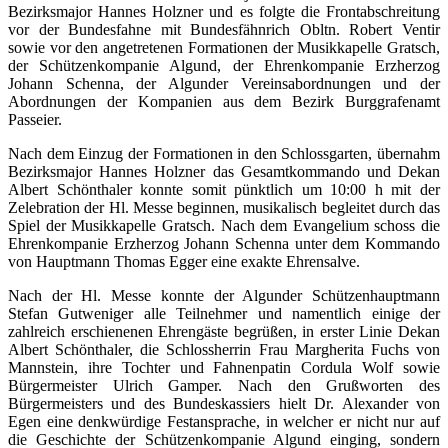
Bezirksmajor Hannes Holzner und es folgte die Frontabschreitung
vor der Bundesfahne mit Bundesfähnrich Obltn. Robert Ventir
sowie vor den angetretenen Formationen der Musikkapelle Gratsch,
der Schützenkompanie Algund, der Ehrenkompanie Erzherzog
Johann Schenna, der Algunder Vereinsabordnungen und der
Abordnungen der Kompanien aus dem Bezirk Burggrafenamt
Passeier.
Nach dem Einzug der Formationen in den Schlossgarten, übernahm
Bezirksmajor Hannes Holzner das Gesamtkommando und Dekan
Albert Schönthaler konnte somit pünktlich um 10:00 h mit der
Zelebration der Hl. Messe beginnen, musikalisch begleitet durch das
Spiel der Musikkapelle Gratsch. Nach dem Evangelium schoss die
Ehrenkompanie Erzherzog Johann Schenna unter dem Kommando
von Hauptmann Thomas Egger eine exakte Ehrensalve.
Nach der Hl. Messe konnte der Algunder Schützenhauptmann
Stefan Gutweniger alle Teilnehmer und namentlich einige der
zahlreich erschienenen Ehrengäste begrüßen, in erster Linie Dekan
Albert Schönthaler, die Schlossherrin Frau Margherita Fuchs von
Mannstein, ihre Tochter und Fahnenpatin Cordula Wolf sowie
Bürgermeister Ulrich Gamper. Nach den Grußworten des
Bürgermeisters und des Bundeskassiers hielt Dr. Alexander von
Egen eine denkwürdige Festansprache, in welcher er nicht nur auf
die Geschichte der Schützenkompanie Algund einging, sondern