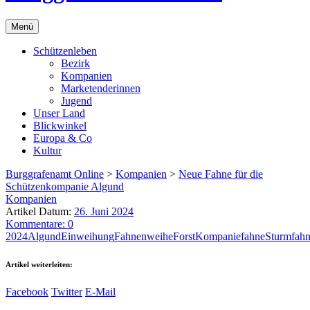
Menü
Schützenleben
Bezirk
Kompanien
Marketenderinnen
Jugend
Unser Land
Blickwinkel
Europa & Co
Kultur
Burggrafenamt Online
>
Kompanien
>
Neue Fahne für die
Schützenkompanie Algund
Kompanien
Artikel Datum:
26. Juni 2024
Kommentare: 0
2024
Algund
Einweihung
Fahnenweihe
Forst
Kompaniefahne
Sturmfah
Artikel weiterleiten:
Facebook
Twitter
E-Mail