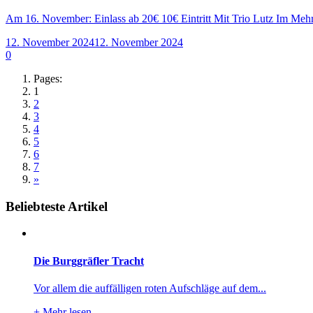
Am 16. November: Einlass ab 20€ 10€ Eintritt Mit Trio Lutz Im Me
12. November 2024
12. November 2024
0
Pages:
1
2
3
4
5
6
7
»
Beliebteste Artikel
Die Burggräfler Tracht
Vor allem die auffälligen roten Aufschläge auf dem...
+
Mehr lesen