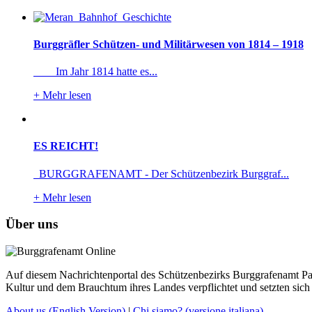
Burggräfler Schützen- und Militärwesen von 1814 – 1918
Im Jahr 1814 hatte es...
+
Mehr lesen
ES REICHT!
BURGGRAFENAMT - Der Schützenbezirk Burggraf...
+
Mehr lesen
Über uns
Auf diesem Nachrichtenportal des Schützenbezirks Burggrafenamt Pass
Kultur und dem Brauchtum ihres Landes verpflichtet und setzten sich 
About us
(English Version)
|
Chi siamo?
(versione italiana)