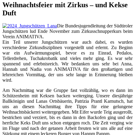
Weihnachtsfeier mit Zirkus – und Kekse
Duft
Die Bundesjugendleitung der Südtiroler
Jungschützen lud Ende November zum Zirkusschnupperkurs beim
Verein ANIMATIVA.
Ein Teil unserer Jungschützen war auch dabei, es wurden
verschiedene Zirkusdisziplinen vorgestellt und erlernt. Zu Beginn
war ein Aufwärmungsspiel, bevor es zu Einrad, Pedalos,
Tellerdrehen, Tuchakrobatik und vieles mehr ging. Es war sehr
spannend und erlebnisreich. Wir bedanken uns sehr bei Anna,
Hannah und Nadia von ANIMATIVA für den großartigen und
lehrreichen Vormittag, der uns sehr lange in Erinnerung bleiben
wird.
Am Nachmittag war die Gruppe fast vollzählig, wo es dann im
Schützenheim mit Keksen backen weiterging. Unsere diesjährige
Ballkönigin und Lanas Ortsbäuerin, Patrizia Prantl Karnutsch, hat
uns an diesen Nachmittag ihre Tipps für eine gelungene
Weihnachtsbäckerei weitergegeben. Mit Eifer wurde Teig ausgerollt,
bestrichen und verziert, bis es dann in den Backofen ging und der
herrliche Keks Duft uns schon entgegen roch. Die Zeit verging wie
im Fluge und nach der getanen Arbeit freuten wir uns alle auf eine
Stärkung mit einem leckeren Burger von Happm Pappm.