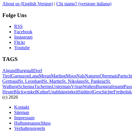
About us
(English Version)
|
Chi siamo?
(versione italiana)
Folge Uns
RSS
Facebook
Instagram
Flickr
Youtube
TAGS
Algund
Burgstall
Dorf
Tirol
Gargazon
Lana
Meran
Marling
Moos
Nals
Naturns
Obermais
Partsch
Gertraud
St. Leonhard
St. Martin
St. Nikolaus
St. Pankraz
St.
Walburg
Schenna
Tscherms
Untermais
Vöran
Walten
Burggrafenamt
Pass
Heute
Blickwinkel
Kultur
Unabhängigkeit
Südtirol
Geschichte
Freiheits
(c) 2026
Kontakt
Sitemap
Impressum
Haftungsausschluss
Verhaltensregeln