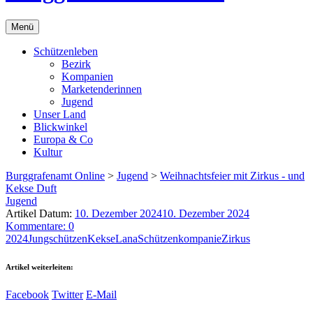
Menü
Schützenleben
Bezirk
Kompanien
Marketenderinnen
Jugend
Unser Land
Blickwinkel
Europa & Co
Kultur
Burggrafenamt Online
>
Jugend
>
Weihnachtsfeier mit Zirkus - und
Kekse Duft
Jugend
Artikel Datum:
10. Dezember 2024
10. Dezember 2024
Kommentare: 0
2024
Jungschützen
Kekse
Lana
Schützenkompanie
Zirkus
Artikel weiterleiten:
Facebook
Twitter
E-Mail