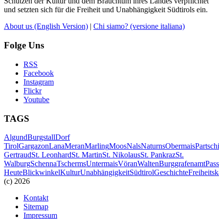
Schützen der Kultur und dem Brauchtum ihres Landes verpflichtet
und setzten sich für die Freiheit und Unabhängigkeit Südtirols ein.
About us
(English Version)
|
Chi siamo?
(versione italiana)
Folge Uns
RSS
Facebook
Instagram
Flickr
Youtube
TAGS
Algund
Burgstall
Dorf
Tirol
Gargazon
Lana
Meran
Marling
Moos
Nals
Naturns
Obermais
Partsch
Gertraud
St. Leonhard
St. Martin
St. Nikolaus
St. Pankraz
St.
Walburg
Schenna
Tscherms
Untermais
Vöran
Walten
Burggrafenamt
Pass
Heute
Blickwinkel
Kultur
Unabhängigkeit
Südtirol
Geschichte
Freiheits
(c) 2026
Kontakt
Sitemap
Impressum