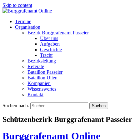
Skip to content
Termine
Organisation
Bezirk Burggrafenamt Passeier
Über uns
Aufgaben
Geschichte
Tracht
Bezirksleitung
Referate
Bataillon Passeier
Bataillon Ulten
Kompanien
Wissenswertes
Kontakt
Suchen nach:
Schützenbezirk Burggrafenamt Passeier
Burggrafenamt Online