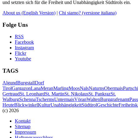
und setzten sich für die Freiheit und Unabhängigkeit Südtirols ein.
About us
(English Version)
|
Chi siamo?
(versione italiana)
Folge Uns
RSS
Facebook
Instagram
Flickr
Youtube
TAGS
Algund
Burgstall
Dorf
Tirol
Gargazon
Lana
Meran
Marling
Moos
Nals
Naturns
Obermais
Partsch
Gertraud
St. Leonhard
St. Martin
St. Nikolaus
St. Pankraz
St.
Walburg
Schenna
Tscherms
Untermais
Vöran
Walten
Burggrafenamt
Pass
Heute
Blickwinkel
Kultur
Unabhängigkeit
Südtirol
Geschichte
Freiheits
(c) 2026
Kontakt
Sitemap
Impressum
Haftungsausschluss