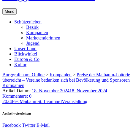
Menü
Schützenleben
Bezirk
Kompanien
Marketenderinnen
Jugend
Unser Land
Blickwinkel
Europa & Co
Kultur
Burggrafenamt Online
>
Kompanien
>
Preise der Maibaum-Lotterie
überreicht – Vereine bedanken sich bei Bevölkerung und Sponsoren
Kompanien
Artikel Datum:
18. November 2024
18. November 2024
Kommentare: 0
2024
Fest
Maibaum
St. Leonhard
Veranstaltung
Artikel weiterleiten:
Facebook
Twitter
E-Mail