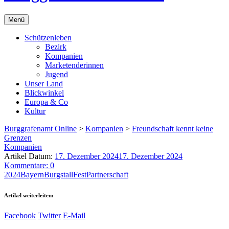
Menü
Schützenleben
Bezirk
Kompanien
Marketenderinnen
Jugend
Unser Land
Blickwinkel
Europa & Co
Kultur
Burggrafenamt Online
>
Kompanien
>
Freundschaft kennt keine
Grenzen
Kompanien
Artikel Datum:
17. Dezember 2024
17. Dezember 2024
Kommentare: 0
2024
Bayern
Burgstall
Fest
Partnerschaft
Artikel weiterleiten:
Facebook
Twitter
E-Mail