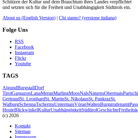
Schützen der Kultur und dem Brauchtum ihres Landes verpflichtet
und setzten sich für die Freiheit und Unabhängigkeit Südtirols ein.
About us
(English Version)
|
Chi siamo?
(versione italiana)
Folge Uns
RSS
Facebook
Instagram
Flickr
Youtube
TAGS
Algund
Burgstall
Dorf
Tirol
Gargazon
Lana
Meran
Marling
Moos
Nals
Naturns
Obermais
Partsch
Gertraud
St. Leonhard
St. Martin
St. Nikolaus
St. Pankraz
St.
Walburg
Schenna
Tscherms
Untermais
Vöran
Walten
Burggrafenamt
Pass
Heute
Blickwinkel
Kultur
Unabhängigkeit
Südtirol
Geschichte
Freiheits
(c) 2026
Kontakt
Sitemap
Impressum