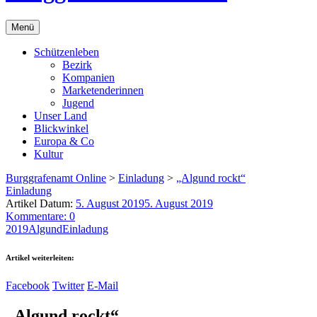
Menü
Schützenleben
Bezirk
Kompanien
Marketenderinnen
Jugend
Unser Land
Blickwinkel
Europa & Co
Kultur
Burggrafenamt Online
>
Einladung
>
„Algund rockt“
Einladung
Artikel Datum:
5. August 2019
5. August 2019
Kommentare: 0
2019
Algund
Einladung
Artikel weiterleiten:
Facebook
Twitter
E-Mail
„Algund rockt“