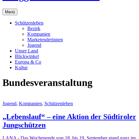
Menü
Schützenleben
Bezirk
Kompanien
Marketenderinnen
Jugend
Unser Land
Blickwinkel
Europa & Co
Kultur
Bundesveranstaltung
Jugend
,
Kompanien
,
Schützenleben
„Lebenslauf“ – eine Aktion der Südtiroler
Jungschützen
LANA - Das Wochenende von 18. bis 19. September stand ganz im