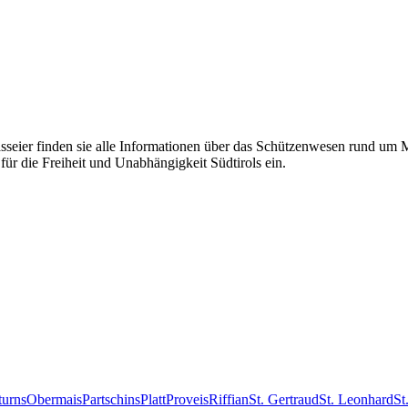
eier finden sie alle Informationen über das Schützenwesen rund um Mer
für die Freiheit und Unabhängigkeit Südtirols ein.
turns
Obermais
Partschins
Platt
Proveis
Riffian
St. Gertraud
St. Leonhard
St