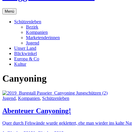
Menü
Schützenleben
Bezirk
Kompanien
Marketenderinnen
Jugend
Unser Land
Blickwinkel
Europa & Co
Kultur
Canyoning
Jugend
,
Kompanien
,
Schützenleben
Abenteuer Canyoning!
Quer durch Felswände wurde geklettert, ehe man wieder ins kalte