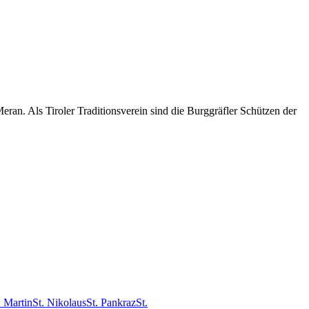
an. Als Tiroler Traditionsverein sind die Burggräfler Schützen der
. Martin
St. Nikolaus
St. Pankraz
St.