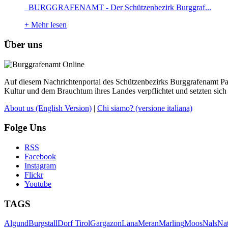
BURGGRAFENAMT - Der Schützenbezirk Burggraf...
+
Mehr lesen
Über uns
Auf diesem Nachrichtenportal des Schützenbezirks Burggrafenamt Pass
Kultur und dem Brauchtum ihres Landes verpflichtet und setzten sich 
About us
(English Version)
|
Chi siamo?
(versione italiana)
Folge Uns
RSS
Facebook
Instagram
Flickr
Youtube
TAGS
Algund
Burgstall
Dorf Tirol
Gargazon
Lana
Meran
Marling
Moos
Nals
Na