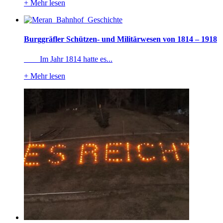
+
Mehr lesen
Burggräfler Schützen- und Militärwesen von 1814 – 1918
Im Jahr 1814 hatte es...
+
Mehr lesen