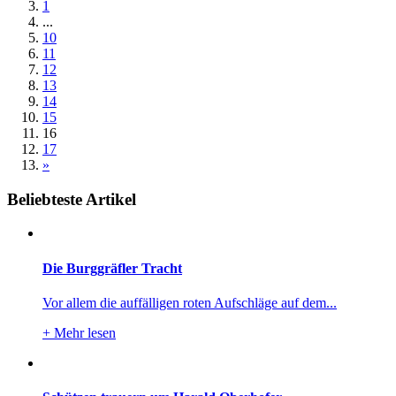
1
...
10
11
12
13
14
15
16
17
»
Beliebteste Artikel
Die Burggräfler Tracht
Vor allem die auffälligen roten Aufschläge auf dem...
+
Mehr lesen