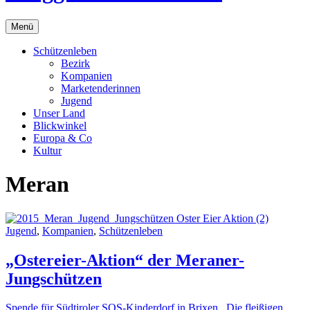
Menü
Schützenleben
Bezirk
Kompanien
Marketenderinnen
Jugend
Unser Land
Blickwinkel
Europa & Co
Kultur
Meran
Jugend
,
Kompanien
,
Schützenleben
„Ostereier-Aktion“ der Meraner-
Jungschützen
Spende für Südtiroler SOS-Kinderdorf in Brixen Die fleißigen