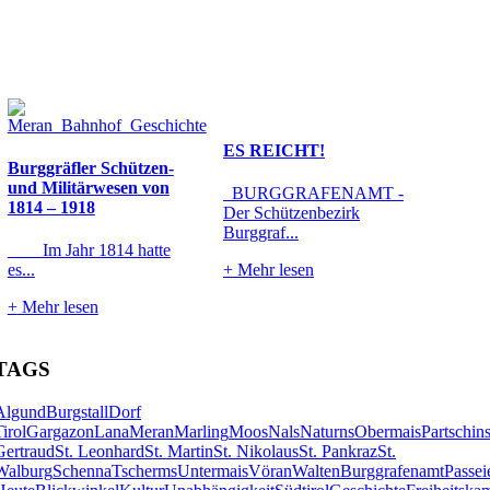
ES REICHT!
Burggräfler Schützen-
und Militärwesen von
BURGGRAFENAMT -
1814 – 1918
Der Schützenbezirk
Burggraf...
Im Jahr 1814 hatte
es...
+
Mehr lesen
+
Mehr lesen
TAGS
Algund
Burgstall
Dorf
Tirol
Gargazon
Lana
Meran
Marling
Moos
Nals
Naturns
Obermais
Partschin
Gertraud
St. Leonhard
St. Martin
St. Nikolaus
St. Pankraz
St.
Walburg
Schenna
Tscherms
Untermais
Vöran
Walten
Burggrafenamt
Passei