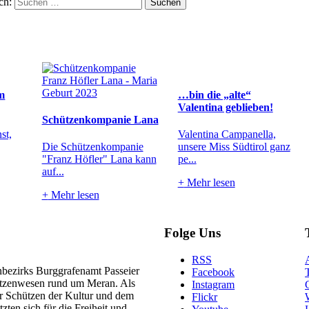
ch:
m
…bin die „alte“
Valentina geblieben!
Schützenkompanie Lana
st,
Valentina Campanella,
Die Schützenkompanie
unsere Miss Südtirol ganz
"Franz Höfler" Lana kann
pe...
auf...
+
Mehr lesen
+
Mehr lesen
Folge Uns
RSS
nbezirks Burggrafenamt Passeier
Facebook
hützenwesen rund um Meran. Als
Instagram
ler Schützen der Kultur und dem
Flickr
zten sich für die Freiheit und