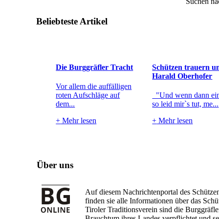
Suchen na
Beliebteste Artikel
Die Burggräfler Tracht
Schützen trauern u
Harald Oberhofer
Vor allem die auffälligen
roten Aufschläge auf
"Und wenn dann ein
dem...
so leid mir`s tut, me...
+
Mehr lesen
+
Mehr lesen
Über uns
Auf diesem Nachrichtenportal des Schütze
finden sie alle Informationen über das Sc
Tiroler Traditionsverein sind die Burggräf
Brauchtum ihres Landes verpflichtet und set