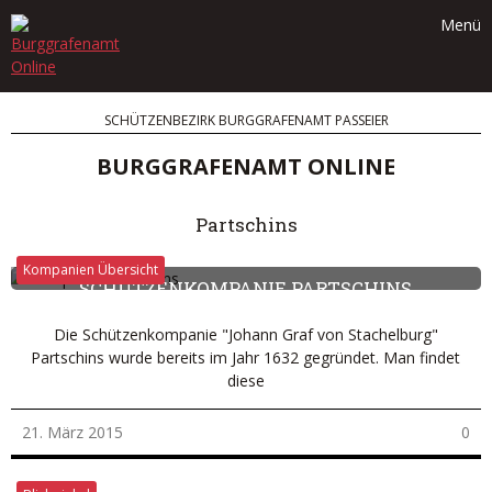
Skip
Menü
to
content
SCHÜTZENBEZIRK BURGGRAFENAMT PASSEIER
BURGGRAFENAMT ONLINE
Partschins
Kompanien Übersicht
SCHÜTZENKOMPANIE PARTSCHINS
Die Schützenkompanie "Johann Graf von Stachelburg"
Partschins wurde bereits im Jahr 1632 gegründet. Man findet
diese
21. März 2015
0