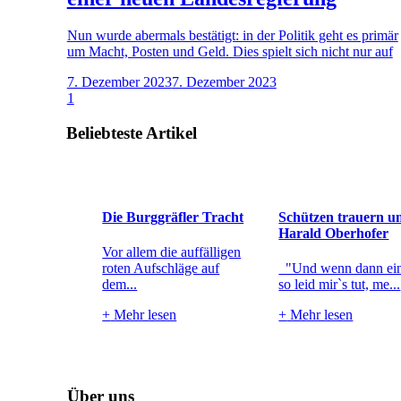
Nun wurde abermals bestätigt: in der Politik geht es primär
um Macht, Posten und Geld. Dies spielt sich nicht nur auf
7. Dezember 2023
7. Dezember 2023
1
Beliebteste Artikel
Die Burggräfler Tracht
Schützen trauern u
Harald Oberhofer
Vor allem die auffälligen
roten Aufschläge auf
"Und wenn dann ein
dem...
so leid mir`s tut, me...
+
Mehr lesen
+
Mehr lesen
Über uns