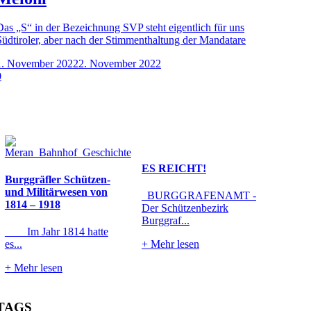
Das „S“ in der Bezeichnung SVP steht eigentlich für uns
Südtiroler, aber nach der Stimmenthaltung der Mandatare
1. November 2022
2. November 2022
0
ES REICHT!
Burggräfler Schützen-
und Militärwesen von
BURGGRAFENAMT -
1814 – 1918
Der Schützenbezirk
Burggraf...
Im Jahr 1814 hatte
es...
+
Mehr lesen
+
Mehr lesen
TAGS