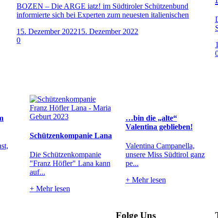
BOZEN – Die ARGE iatz! im Südtiroler Schützenbund
informierte sich bei Experten zum neuesten italienischen
15. Dezember 2022
15. Dezember 2022
0
m
…bin die „alte“
Valentina geblieben!
Schützenkompanie Lana
st,
Valentina Campanella,
Die Schützenkompanie
unsere Miss Südtirol ganz
"Franz Höfler" Lana kann
pe...
auf...
+
Mehr lesen
+
Mehr lesen
Folge Uns