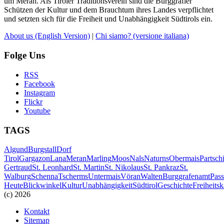
um Meran. Als Tiroler Traditionsverein sind die Burggräfler
Schützen der Kultur und dem Brauchtum ihres Landes verpflichtet
und setzten sich für die Freiheit und Unabhängigkeit Südtirols ein.
About us
(English Version)
|
Chi siamo?
(versione italiana)
Folge Uns
RSS
Facebook
Instagram
Flickr
Youtube
TAGS
Algund
Burgstall
Dorf
Tirol
Gargazon
Lana
Meran
Marling
Moos
Nals
Naturns
Obermais
Partsch
Gertraud
St. Leonhard
St. Martin
St. Nikolaus
St. Pankraz
St.
Walburg
Schenna
Tscherms
Untermais
Vöran
Walten
Burggrafenamt
Pass
Heute
Blickwinkel
Kultur
Unabhängigkeit
Südtirol
Geschichte
Freiheits
(c) 2026
Kontakt
Sitemap