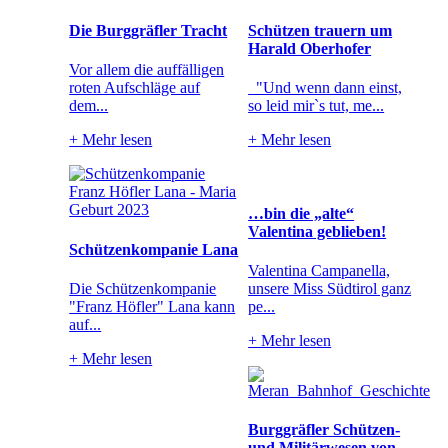
Die Burggräfler Tracht
Schützen trauern um
Harald Oberhofer
Vor allem die auffälligen
roten Aufschläge auf
"Und wenn dann einst,
dem...
so leid mir`s tut, me...
+
Mehr lesen
+
Mehr lesen
…bin die „alte“
Valentina geblieben!
Schützenkompanie Lana
Valentina Campanella,
Die Schützenkompanie
unsere Miss Südtirol ganz
"Franz Höfler" Lana kann
pe...
auf...
+
Mehr lesen
+
Mehr lesen
Burggräfler Schützen-
und Militärwesen von