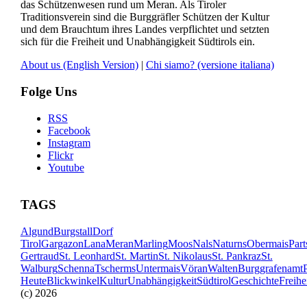
das Schützenwesen rund um Meran. Als Tiroler
Traditionsverein sind die Burggräfler Schützen der Kultur
und dem Brauchtum ihres Landes verpflichtet und setzten
sich für die Freiheit und Unabhängigkeit Südtirols ein.
About us
(English Version)
|
Chi siamo?
(versione italiana)
Folge Uns
RSS
Facebook
Instagram
Flickr
Youtube
TAGS
Algund
Burgstall
Dorf
Tirol
Gargazon
Lana
Meran
Marling
Moos
Nals
Naturns
Obermais
Part
Gertraud
St. Leonhard
St. Martin
St. Nikolaus
St. Pankraz
St.
Walburg
Schenna
Tscherms
Untermais
Vöran
Walten
Burggrafenamt
Heute
Blickwinkel
Kultur
Unabhängigkeit
Südtirol
Geschichte
Freihe
(c) 2026