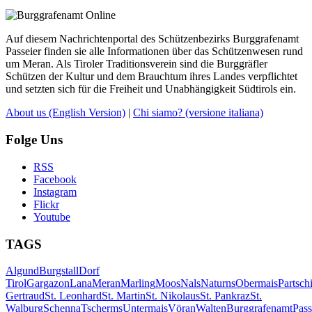
Auf diesem Nachrichtenportal des Schützenbezirks Burggrafenamt
Passeier finden sie alle Informationen über das Schützenwesen rund
um Meran. Als Tiroler Traditionsverein sind die Burggräfler
Schützen der Kultur und dem Brauchtum ihres Landes verpflichtet
und setzten sich für die Freiheit und Unabhängigkeit Südtirols ein.
About us
(English Version)
|
Chi siamo?
(versione italiana)
Folge Uns
RSS
Facebook
Instagram
Flickr
Youtube
TAGS
Algund
Burgstall
Dorf
Tirol
Gargazon
Lana
Meran
Marling
Moos
Nals
Naturns
Obermais
Partsch
Gertraud
St. Leonhard
St. Martin
St. Nikolaus
St. Pankraz
St.
Walburg
Schenna
Tscherms
Untermais
Vöran
Walten
Burggrafenamt
Pass