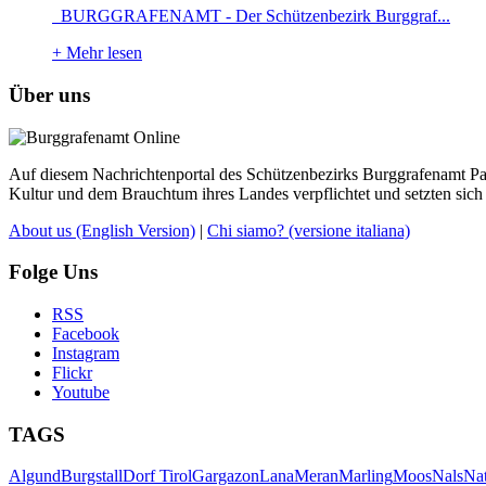
BURGGRAFENAMT - Der Schützenbezirk Burggraf...
+
Mehr lesen
Über uns
Auf diesem Nachrichtenportal des Schützenbezirks Burggrafenamt Pass
Kultur und dem Brauchtum ihres Landes verpflichtet und setzten sich 
About us
(English Version)
|
Chi siamo?
(versione italiana)
Folge Uns
RSS
Facebook
Instagram
Flickr
Youtube
TAGS
Algund
Burgstall
Dorf Tirol
Gargazon
Lana
Meran
Marling
Moos
Nals
Na