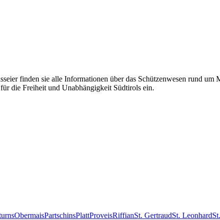
eier finden sie alle Informationen über das Schützenwesen rund um Mer
für die Freiheit und Unabhängigkeit Südtirols ein.
turns
Obermais
Partschins
Platt
Proveis
Riffian
St. Gertraud
St. Leonhard
St