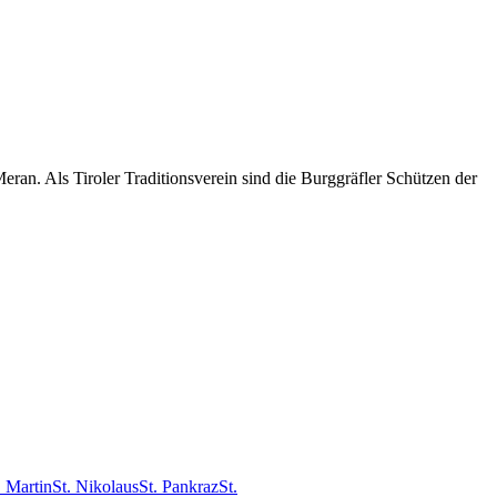
an. Als Tiroler Traditionsverein sind die Burggräfler Schützen der
. Martin
St. Nikolaus
St. Pankraz
St.