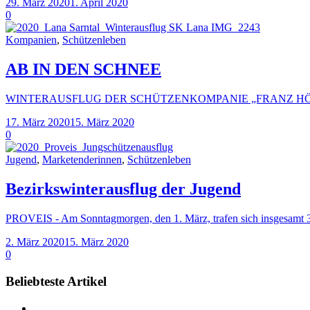
29. März 2020
1. April 2020
0
Kompanien
,
Schützenleben
AB IN DEN SCHNEE
WINTERAUSFLUG DER SCHÜTZENKOMPANIE „FRANZ HÖFLER“ 
17. März 2020
15. März 2020
0
Jugend
,
Marketenderinnen
,
Schützenleben
Bezirkswinterausflug der Jugend
PROVEIS - Am Sonntagmorgen, den 1. März, trafen sich insgesamt 39
2. März 2020
15. März 2020
0
Beliebteste Artikel