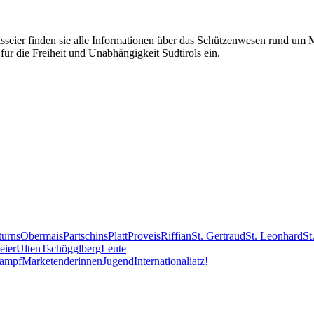
eier finden sie alle Informationen über das Schützenwesen rund um Mer
für die Freiheit und Unabhängigkeit Südtirols ein.
turns
Obermais
Partschins
Platt
Proveis
Riffian
St. Gertraud
St. Leonhard
St
eier
Ulten
Tschögglberg
Leute
kampf
Marketenderinnen
Jugend
International
iatz!