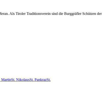
an. Als Tiroler Traditionsverein sind die Burggräfler Schützen der
. Martin
St. Nikolaus
St. Pankraz
St.