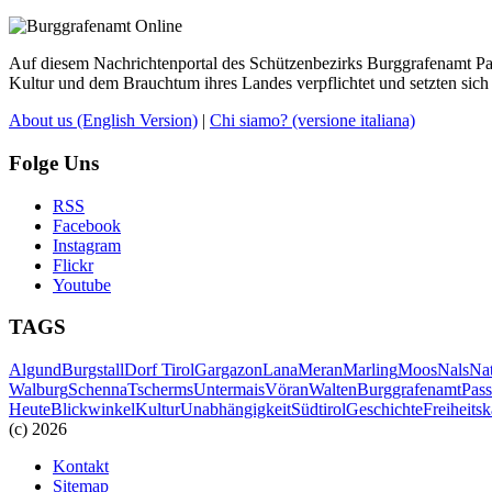
Auf diesem Nachrichtenportal des Schützenbezirks Burggrafenamt Pass
Kultur und dem Brauchtum ihres Landes verpflichtet und setzten sich 
About us
(English Version)
|
Chi siamo?
(versione italiana)
Folge Uns
RSS
Facebook
Instagram
Flickr
Youtube
TAGS
Algund
Burgstall
Dorf Tirol
Gargazon
Lana
Meran
Marling
Moos
Nals
Na
Walburg
Schenna
Tscherms
Untermais
Vöran
Walten
Burggrafenamt
Pass
Heute
Blickwinkel
Kultur
Unabhängigkeit
Südtirol
Geschichte
Freiheits
(c) 2026
Kontakt
Sitemap