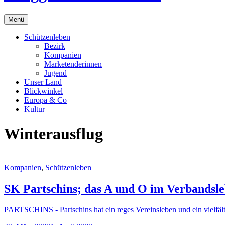
Menü
Schützenleben
Bezirk
Kompanien
Marketenderinnen
Jugend
Unser Land
Blickwinkel
Europa & Co
Kultur
Winterausflug
Kompanien
,
Schützenleben
SK Partschins; das A und O im Verbandsl
PARTSCHINS - Partschins hat ein reges Vereinsleben und ein vielfälti