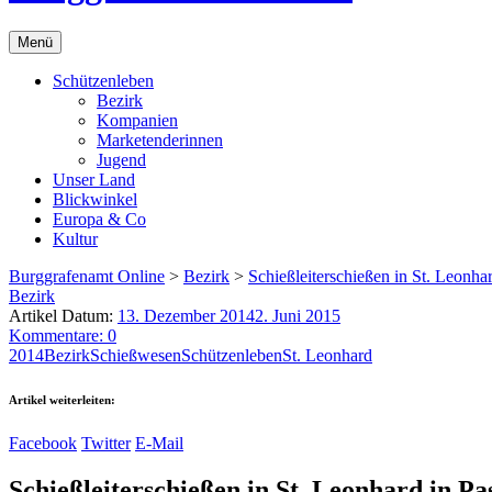
Menü
Schützenleben
Bezirk
Kompanien
Marketenderinnen
Jugend
Unser Land
Blickwinkel
Europa & Co
Kultur
Burggrafenamt Online
>
Bezirk
>
Schießleiterschießen in St. Leonhar
Bezirk
Artikel Datum:
13. Dezember 2014
2. Juni 2015
Kommentare: 0
2014
Bezirk
Schießwesen
Schützenleben
St. Leonhard
Artikel weiterleiten:
Facebook
Twitter
E-Mail
Schießleiterschießen in St. Leonhard in Pa