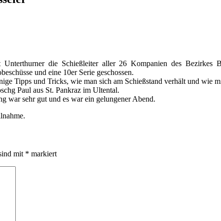
t Unterthurner die Schießleiter aller 26 Kompanien des Bezirkes 
obeschüsse und eine 10er Serie geschossen.
inige Tipps und Tricks, wie man sich am Schießstand verhält und wi
schg Paul aus St. Pankraz im Ultental.
ng war sehr gut und es war ein gelungener Abend.
ilnahme.
sind mit
*
markiert