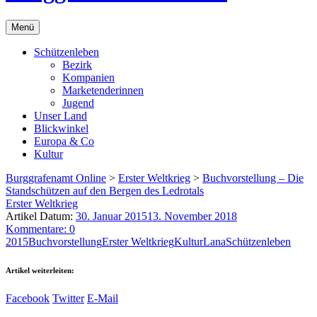
Menü
Schützenleben
Bezirk
Kompanien
Marketenderinnen
Jugend
Unser Land
Blickwinkel
Europa & Co
Kultur
Burggrafenamt Online
>
Erster Weltkrieg
>
Buchvorstellung – Die
Standschützen auf den Bergen des Ledrotals
Erster Weltkrieg
Artikel Datum:
30. Januar 2015
13. November 2018
Kommentare: 0
2015
Buchvorstellung
Erster Weltkrieg
Kultur
Lana
Schützenleben
Artikel weiterleiten:
Facebook
Twitter
E-Mail