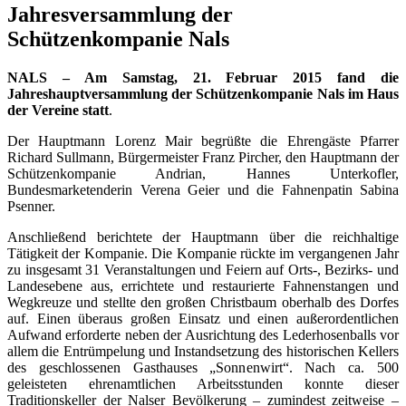
Jahresversammlung der
Schützenkompanie Nals
NALS – Am Samstag, 21. Februar 2015 fand die
Jahreshauptversammlung der Schützenkompanie Nals im Haus
der Vereine statt
.
Der Hauptmann Lorenz Mair begrüßte die Ehrengäste Pfarrer
Richard Sullmann, Bürgermeister Franz Pircher, den Hauptmann der
Schützenkompanie Andrian, Hannes Unterkofler,
Bundesmarketenderin Verena Geier und die Fahnenpatin Sabina
Psenner.
Anschließend berichtete der Hauptmann über die reichhaltige
Tätigkeit der Kompanie. Die Kompanie rückte im vergangenen Jahr
zu insgesamt 31 Veranstaltungen und Feiern auf Orts-, Bezirks- und
Landesebene aus, errichtete und restaurierte Fahnenstangen und
Wegkreuze und stellte den großen Christbaum oberhalb des Dorfes
auf. Einen überaus großen Einsatz und einen außerordentlichen
Aufwand erforderte neben der Ausrichtung des Lederhosenballs vor
allem die Entrümpelung und Instandsetzung des historischen Kellers
des geschlossenen Gasthauses „Sonnenwirt“. Nach ca. 500
geleisteten ehrenamtlichen Arbeitsstunden konnte dieser
Traditionskeller der Nalser Bevölkerung – zumindest zeitweise –