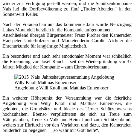
wieder zur Verfügung gestellt werden, und die Schützenkompanie
Nals lud die Dorfbevölkerung zu fünf „Tiroler Abenden“ in den
Sonnenwirt-Keller.
Nach der Vorausschau auf das kommende Jahr wurde Neuzugang
Lukas Morandell herzlich in die Kompanie aufgenommen.
Anschließend übergab Bürgermeister Franz Pircher den Kameraden
Hanspeter Unterholzner und Marketenderin Carolin Aichner die
Ehrenurkunde für langjährige Mitgliedschaft.
Ein besonderer und auch sehr emotionaler Moment war schließlich
die Ernennung von Josef Rauch – seit der Wiedergründung vor 37
Jahren Mitglied der Kompanie – zum Ehrenoberleutnant.
Angelobung Willi Knoll und Matthias Ennemoser
Ein weiterer Höhepunkt der Versammlung war die feierliche
Angelobung von Willy Knoll und Matthias Ennemoser, die
gelobten, die Grundsätze und Ideale des Tiroler Schützenwesens
hochzuhalten. Ebenso verpflichteten sie sich zu Treue zum
Väterglauben, Treue zu Volk und Heimat und zum Schützenbund,
weiters zur Ehrfurcht vor den Vorfahren und dazu, den Kameraden
brüderlich zu begegnen – „so wahr mir Gott helfe“.