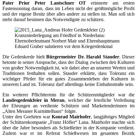
Pater Prior Peter Lantschner OT
erinnerte am ersten
Fastensonntag daran, dass im Leben nicht der größtmögliche Profit
und der eigene Besitz über alles andere zu stellen ist. Man soll sich
mehr darauf besinnen das Notwendigste zu schätzen.
Kranzniederlegung am Friedhof in Niederlana:
Ehrenoberleutnant Norbert Mair und Ehrenhauptmann
Eduard Graber salutieren vor dem Kriegerdenkmal
Die Gedenkrede hielt
Bürgermeister Dr. Harald Stauder
. Dieser
betonte in seiner Ansprache, dass der Dialog zwischen den Kulturen
von großer Notwendigkeit ist, wir dabei aber an unseren Werten und
Traditionen festhalten sollen. Stauder erklärte, dass Toleranz ein
wichtiger Pfeiler für ein gutes Zusammenleben der Kulturen in
unserem Land ist. Toleranz darf allerdings keine Einbahnstraße sein.
Ein weiterer Pflichttermin für die Schützenmitglieder war die
Landesgedenkfeier in Meran
, welcher die feierliche Verleihung
der Ehrungen an verdiente Schützen und Marketenderinnen im
„Alten Meraner Kurmittelhaus“ folgte.
Unter den Geehrten war
Konrad Mairhofer
, langjähriges Mitglied
der Schützenkompanie „Franz Höfler“ Lana. Mairhofer machte sich
über die Jahre besonders als Schießleiter in der Kompanie verdient.
Zudem war er im Referat Schießwesen im gesamten Bezirk