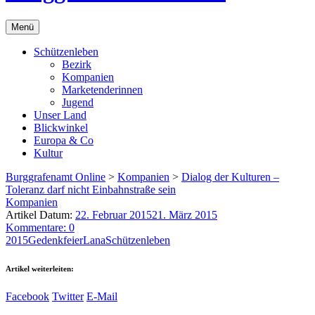
Menü
Schützenleben
Bezirk
Kompanien
Marketenderinnen
Jugend
Unser Land
Blickwinkel
Europa & Co
Kultur
Burggrafenamt Online
>
Kompanien
>
Dialog der Kulturen –
Toleranz darf nicht Einbahnstraße sein
Kompanien
Artikel Datum:
22. Februar 2015
21. März 2015
Kommentare: 0
2015
Gedenkfeier
Lana
Schützenleben
Artikel weiterleiten:
Facebook
Twitter
E-Mail