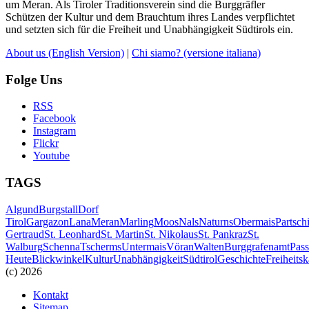
um Meran. Als Tiroler Traditionsverein sind die Burggräfler
Schützen der Kultur und dem Brauchtum ihres Landes verpflichtet
und setzten sich für die Freiheit und Unabhängigkeit Südtirols ein.
About us
(English Version)
|
Chi siamo?
(versione italiana)
Folge Uns
RSS
Facebook
Instagram
Flickr
Youtube
TAGS
Algund
Burgstall
Dorf
Tirol
Gargazon
Lana
Meran
Marling
Moos
Nals
Naturns
Obermais
Partsch
Gertraud
St. Leonhard
St. Martin
St. Nikolaus
St. Pankraz
St.
Walburg
Schenna
Tscherms
Untermais
Vöran
Walten
Burggrafenamt
Pass
Heute
Blickwinkel
Kultur
Unabhängigkeit
Südtirol
Geschichte
Freiheits
(c) 2026
Kontakt
Sitemap