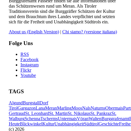
Burggrafenamt Passeier finden sie alle Informationen über
das Schützenwesen rund um Meran. Als Tiroler
Traditionsverein sind die Burggräfler Schützen der Kultur
und dem Brauchtum ihres Landes verpflichtet und setzten
sich für die Freiheit und Unabhängigkeit Südtirols ein.
About us
(English Version)
|
Chi siamo?
(versione italiana)
Folge Uns
RSS
Facebook
Instagram
Flickr
Youtube
TAGS
Algund
Burgstall
Dorf
Tirol
Gargazon
Lana
Meran
Marling
Moos
Nals
Naturns
Obermais
Part
Gertraud
St. Leonhard
St. Martin
St. Nikolaus
St. Pankraz
St.
Walburg
Schenna
Tscherms
Untermais
Vöran
Walten
Burggrafenamt
Heute
Blickwinkel
Kultur
Unabhängigkeit
Südtirol
Geschichte
Freihe
(c) 2026