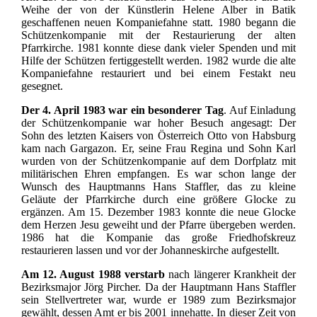
Weihe der von der Künstlerin Helene Alber in Batik
geschaffenen neuen Kompaniefahne statt. 1980 begann die
Schützenkompanie mit der Restaurierung der alten
Pfarrkirche. 1981 konnte diese dank vieler Spenden und mit
Hilfe der Schützen fertiggestellt werden. 1982 wurde die alte
Kompaniefahne restauriert und bei einem Festakt neu
gesegnet.
Der 4. April 1983 war ein besonderer Tag
. Auf Einladung
der Schützenkompanie war hoher Besuch angesagt: Der
Sohn des letzten Kaisers von Österreich Otto von Habsburg
kam nach Gargazon. Er, seine Frau Regina und Sohn Karl
wurden von der Schützenkompanie auf dem Dorfplatz mit
militärischen Ehren empfangen. Es war schon lange der
Wunsch des Hauptmanns Hans Staffler, das zu kleine
Geläute der Pfarrkirche durch eine größere Glocke zu
ergänzen. Am 15. Dezember 1983 konnte die neue Glocke
dem Herzen Jesu geweiht und der Pfarre übergeben werden.
1986 hat die Kompanie das große Friedhofskreuz
restaurieren lassen und vor der Johanneskirche aufgestellt.
Am 12. August 1988 verstarb
nach längerer Krankheit der
Bezirksmajor Jörg Pircher. Da der Hauptmann Hans Staffler
sein Stellvertreter war, wurde er 1989 zum Bezirksmajor
gewählt, dessen Amt er bis 2001 innehatte. In dieser Zeit von