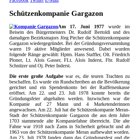
Facebook
Twitter
E-Mail
Schützenkompanie Gargazon
Am 17. Juni 1977
wurde im
Beisein des Bürgermeisters Dr. Rudolf Bertoldi und des
damaligen Bezirksmajors Jörg Pircher die Schützenkompanie
Gargazon wiedergegründet. Bei der Gründungsversammlung
waren 19 aktive Mitglieder anwesend. Dabei wurden
folgende Ränge gewählt: Hptm. Hans Staffler, Olt. Friedrich
Ploner, Lt. Alois Gasser, FLt. Alois Inderst, Fhr. Rudolf
Schnitzer und Oj. Peter Inderst.
Die erste große Aufgabe
war es, die teuren Trachten zu
beschaffen. Es wurde ein Rundschreiben an die Bevölkerung
gerichtet und ein Spendenkonto bei der Raiffeisenkasse
eröffnet. Am 22. und 23. Juli 1978 konnte bereits die
Gründungsfeier abgehalten werden. Inzwischen war die
Kompanie auf 27 Mann und 4 Marketenderinnen
angewachsen. Am 22. Juli hat die Schützenkompanie Meran-
Stadt der Schützenkompanie Gargazon die aus dem Jahre
1703 stammende alte Kompaniefahne überreicht. Die alte
Fahne war 1918 nach Zams in Sicherheit gebracht und ab
1963 von der Schützenkompanie Meran aufbewahrt worden.
Am 23. Juli 1978 fanden dann das Gründungsfest und die