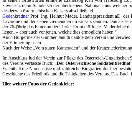
In seinen Grußworten erinnerte Erzherzog Karl von Habsburg Lot
zuweisen, denn Schuld sei der übertriebene Nationalismus welcher be
des letzten österreichischen Kaisers abschließend.
Gedenkredner
Prof. Ing. Helmut Mader, Landtagspräsident aD. des 
Lavarone und der sieben Gemeinden im Einsatz standen. Damals seien
der 76-jährig das Feuer an der Tiroler Front eröffnete. Mader lobte 
liegen, – aber auch vor jenen, welche dies ermöglicht haben.“
Auch Bürgermeister Günther Januth dankte dem Verein und verwies au
der Erinnerung seien.
Nach der Weise „Vom guten Kameraden“ und der Kranzniederlegung, f
Im Anschluss lud der Verein zur Pflege des Österreich-Ungarischen 
des Vereins verfasste Buch: „
Der Österreichische Soldatenfriedhof
Es enthält die Namensliste und zahlreiche Biografien der hier besta
Geschichte des Friedhofs und die Tätigkeiten des Vereins. Das Buch i
Hier weitere Fotos der Gedenkfeier: