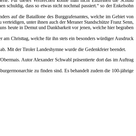
rderte. Für dieses Verbrechen könne man nicht Einzelnen die Schuld
en schuldig, dass so etwas nicht nochmal passiert.“ so der Enkelsohn
ders auf die Bataillone des Burggrafenamtes, welche im Gebiet von
 verteidigen, unter ihnen auch der Meraner Standschütze Franz Senn,
en uns heute in Demut und Dankbarkeit vor jenen, welche hier begraben
 am Christtag, welche für ihn stets ein besonders würdiger Ausdruck
ab. Mit der Tiroler Landeshymne wurde die Gedenkfeier beendet.
bermais. Autor Alexander Schwabl präsentierte dort das im Auftrag
bsburgermonarchie zu finden sind. Es behandelt zudem die 100-jährige