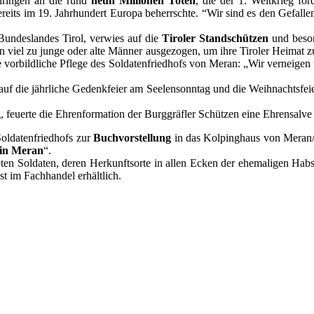
hringen an die rund
neun Millionen Toten
, die der 1. Weltkrieg fo
reits im 19. Jahrhundert Europa beherrschte. “Wir sind es den Gefallen
Bundeslandes Tirol, verwies auf die
Tiroler Standschützen
und beson
 viel zu junge oder alte Männer ausgezogen, um ihre Tiroler Heimat zu
die vorbildliche Pflege des Soldatenfriedhofs von Meran: „Wir verneig
f die jährliche Gedenkfeier am Seelensonntag und die Weihnachtsfeier
euerte die Ehrenformation der Burggräfler Schützen eine Ehrensalve 
Soldatenfriedhofs zur
Buchvorstellung
in das Kolpinghaus von Meran/O
 in Meran
“.
tteten Soldaten, deren Herkunftsorte in allen Ecken der ehemaligen Ha
st im Fachhandel erhältlich.