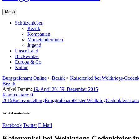
Menü
Schützenleben
Bezirk
Kompanien
Marketenderinnen
Jugend
Unser Land
Blickwinkel
Europa & Co
Kultur
Burggrafenamt Online
>
Bezirk
>
Kaiserenkel bei Weltkriegs-Gedenk
Bezirk
Artikel Datum:
19. April 2015
9. Dezember 2015
Kommentare: 0
2015
Buchvorstellung
Burggrafenamt
Erster Weltkrieg
Gedenkfeier
Land
Artikel weiterleiten:
Facebook
Twitter
E-Mail
Kaiserenkel bei Weltkriegs-Gedenkfeier i