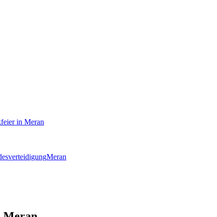
feier in Meran
esverteidigung
Meran
n Meran