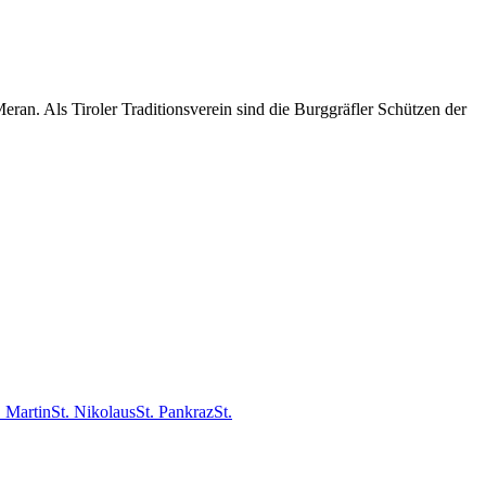
an. Als Tiroler Traditionsverein sind die Burggräfler Schützen der
. Martin
St. Nikolaus
St. Pankraz
St.