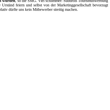
en würden
, so die SMG. Viel schlimmer: Südtirols Tourismuswerbung
Urständ feiern und selbst von der Marketinggesellschaft bevorzugt
tiv dürfte uns kein Mitbewerber streitig machen.