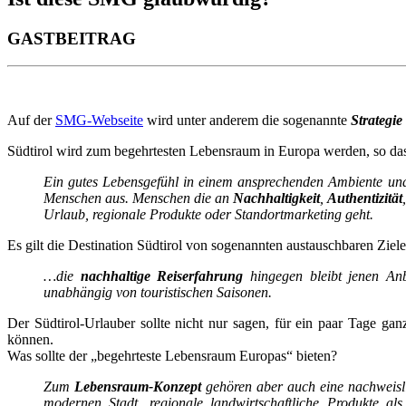
GASTBEITRAG
Auf der
SMG-Webseite
wird unter anderem die sogenannte
Strategie
Südtirol wird zum begehrtesten Lebensraum in Europa werden, so das
Ein gutes Lebensgefühl in einem ansprechenden Ambiente und
Menschen aus. Menschen die an
Nachhaltigkeit
,
Authentizität
Urlaub, regionale Produkte oder Standortmarketing geht.
Es gilt die Destination Südtirol von sogenannten austauschbaren Zi
…die
nachhaltige Reiserfahrung
hingegen bleibt jenen Anb
unabhängig von touristischen Saisonen.
Der Südtirol-Urlauber sollte nicht nur sagen, für ein paar Tage ganz
können.
Was sollte der „begehrteste Lebensraum Europas“ bieten?
Zum
Lebensraum-Konzept
gehören aber auch eine nachweisli
modernen Stadt, regionale landwirtschaftliche Produkte al