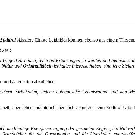
 Südtirol
skizziert. Einige Leitbilder könnten ebenso aus einem These
 Ziel:
 Umfeld zu haben, reich an Erfahrungen zu werden und bereichert a
,
Natur
und
Originalität
ein lebhaftes Interesse haben, sind jene Zielg
elen und Angeboten abzuheben:
ietern vorbehalten, welche authentische Lebensräume und den Me
 nett, aber leben möchte ich hier nicht, sondern beim Südtirol-Urlaube
ch nachhaltige Energieversorgung der gesamten Region, ein Nahverke
s Grundpfeiler für die Gastronomie und die Haushalte, energieef