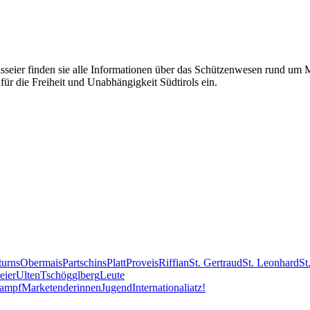
eier finden sie alle Informationen über das Schützenwesen rund um Mer
für die Freiheit und Unabhängigkeit Südtirols ein.
turns
Obermais
Partschins
Platt
Proveis
Riffian
St. Gertraud
St. Leonhard
St
eier
Ulten
Tschögglberg
Leute
kampf
Marketenderinnen
Jugend
International
iatz!