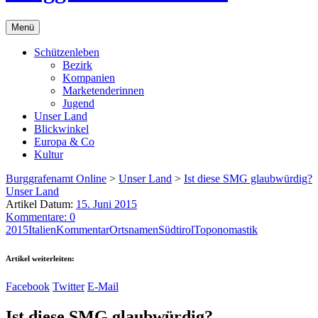
Menü
Schützenleben
Bezirk
Kompanien
Marketenderinnen
Jugend
Unser Land
Blickwinkel
Europa & Co
Kultur
Burggrafenamt Online
>
Unser Land
>
Ist diese SMG glaubwürdig?
Unser Land
Artikel Datum:
15. Juni 2015
Kommentare: 0
2015
Italien
Kommentar
Ortsnamen
Südtirol
Toponomastik
Artikel weiterleiten:
Facebook
Twitter
E-Mail
Ist diese SMG glaubwürdig?