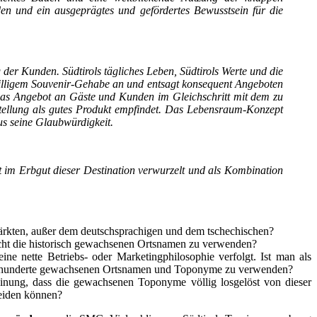
den und ein ausgeprägtes und gefördertes Bewusstsein für die
der Kunden. Südtirols tägliches Leben, Südtirols Werte und die
 billigem Souvenir-Gehabe an und entsagt konsequent Angeboten
 das Angebot an Gäste und Kunden im Gleichschritt mit dem zu
rstellung als gutes Produkt empfindet. Das Lebensraum-Konzept
us seine Glaubwürdigkeit.
 im Erbgut dieser Destination verwurzelt und als Kombination
Märkten, außer dem deutschsprachigen und dem tschechischen?
icht die historisch gewachsenen Ortsnamen zu verwenden?
e nette Betriebs- oder Marketingphilosophie verfolgt. Ist man als
Jahrhunderte gewachsenen Ortsnamen und Toponyme zu verwenden?
einung, dass die gewachsenen Toponyme völlig losgelöst von dieser
heiden können?