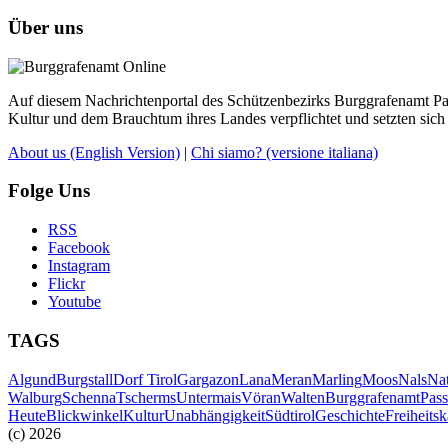
Über uns
Auf diesem Nachrichtenportal des Schützenbezirks Burggrafenamt Pass
Kultur und dem Brauchtum ihres Landes verpflichtet und setzten sich 
About us
(English Version)
|
Chi siamo?
(versione italiana)
Folge Uns
RSS
Facebook
Instagram
Flickr
Youtube
TAGS
Algund
Burgstall
Dorf Tirol
Gargazon
Lana
Meran
Marling
Moos
Nals
Na
Walburg
Schenna
Tscherms
Untermais
Vöran
Walten
Burggrafenamt
Pass
Heute
Blickwinkel
Kultur
Unabhängigkeit
Südtirol
Geschichte
Freiheits
(c) 2026