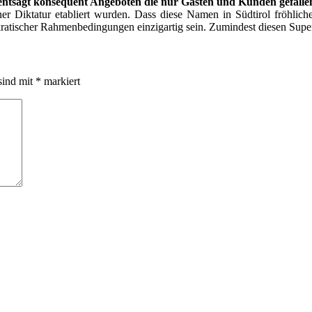
d entsagt konsequent Angeboten die nur Gästen und Kunden gefall
 Diktatur etabliert wurden. Dass diese Namen in Südtirol fröhliche 
tischer Rahmenbedingungen einzigartig sein. Zumindest diesen Superla
sind mit
*
markiert