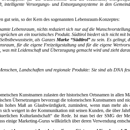
ft, intelligente Versorgungs- und Entsorgungssysteme in den Gemein
nnen gut sein, so der Kern des sogenannten Lebensraum-Konzeptes:
samte Lebensraum, nichts reduziert sich nur auf die Wunschvorstellung 
rüchen an ein touristisches Produkt. Südtirol biedert sich nicht mit
 Selbstbewusstsein, als Ganzes
Marke “Südtirol”
zu sein. Es gelingt,
nsraum, für die eigene Freizeitgestaltung und für die eigene Wertvo
ielt, was mit Leidenschaft und Überzeugung gemacht wird und zieht dara
enschen, Landschaften und regionale Produkte: Sie sind als DNA fest
lomeischen Kunstnamen zulasten der historischen Ortsnamen in allen 
nglischen Übersetzungen bevorzugt die tolomeischen Kunstnamen und n
ein hohes Maß an Glaubwürdigkeit, zumindest, wenn man mehr als ein
man sich weigert in der Kommunikation mit seinen Kunden, die über 
 bäuerlichen Kulturlandschaft“ die Rede. Ist man bei der SMG der M
 dass einige Marketing-Gurus willkürlich über deren Verwendung entsc