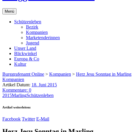
Menü
Schützenleben
Bezirk
Kompanien
Marketenderinnen
Jugend
Unser Land
Blickwinkel
Europa & Co
Kultur
Burggrafenamt Online
>
Kompanien
>
Herz Jesu Sonntag in Marling
Kompanien
Artikel Datum:
18. Juni 2015
Kommentare: 0
2015
Marling
Schützenleben
Artikel weiterleiten:
Facebook
Twitter
E-Mail
Herz Jesu Sonntag in Marling