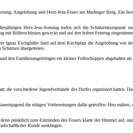
erung, Angelobung und Herz-Jesu-Feuer am Marlinger Berg. Ein beson
iesjährigen Herz-Jesu-Sonntag trafen sich die Schützenkompanie 
ng mit Böllerschüssen geweckt und auf den hohen Feiertag eingestimm
arrer Ignaz Eschgfäller fand auf dem Kirchplatz die Angelobung vo
n Schützen übergetreten.
nd den Familienangehörigen ein kleiner Frühschoppen abgehalten als 
att, die verschiedene Jugendverbände des Dorfes organisiert hatten. 
Bauernjugend die nötigen Vorbereitungen dafür getroffen: Heu mähen,
t, denn pünktlich zum Entzünden des Feuers klarte der Himmel auf, u
adschaftlicher Runde ausklingen.