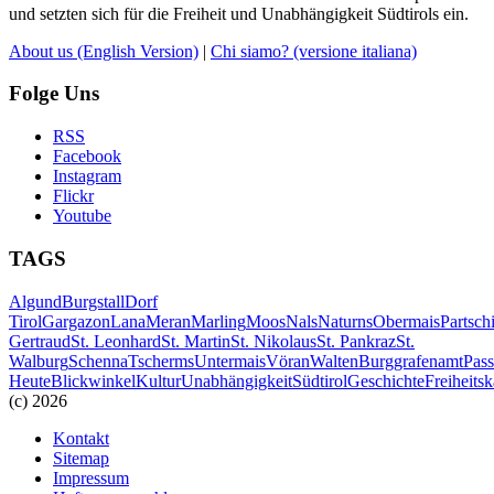
und setzten sich für die Freiheit und Unabhängigkeit Südtirols ein.
About us
(English Version)
|
Chi siamo?
(versione italiana)
Folge Uns
RSS
Facebook
Instagram
Flickr
Youtube
TAGS
Algund
Burgstall
Dorf
Tirol
Gargazon
Lana
Meran
Marling
Moos
Nals
Naturns
Obermais
Partsch
Gertraud
St. Leonhard
St. Martin
St. Nikolaus
St. Pankraz
St.
Walburg
Schenna
Tscherms
Untermais
Vöran
Walten
Burggrafenamt
Pass
Heute
Blickwinkel
Kultur
Unabhängigkeit
Südtirol
Geschichte
Freiheits
(c) 2026
Kontakt
Sitemap
Impressum