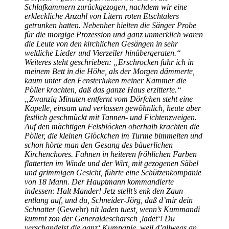
Schlafkammern zurückgezogen, nachdem wir eine
erkleckliche Anzahl von Litern roten Etschtalers
getrunken hatten. Nebenher hielten die Sänger Probe
für die morgige Prozession und ganz unmerklich waren
die Leute von den kirchlichen Gesängen in sehr
weltliche Lieder und Vierzeiler hinübergeraten.“
Weiteres steht geschrieben: „Erschrocken fuhr ich in
meinem Bett in die Höhe, als der Morgen dämmerte,
kaum unter den Fensterluken meiner Kammer die
Pöller krachten, daß das ganze Haus erzitterte.“
„Zwanzig Minuten entfernt vom Dörfchen steht eine
Kapelle, einsam und verlassen gewöhnlich, heute aber
festlich geschmückt mit Tannen- und Fichtenzweigen.
Auf den mächtigen Felsblöcken oberhalb krachten die
Pöller, die kleinen Glöckchen im Turme bimmelten und
schon hörte man den Gesang des bäuerlichen
Kirchenchores. Fahnen in heiteren fröhlichen Farben
flatterten im Winde und der Wirt, mit gezogenen Säbel
und grimmigen Gesicht, führte eine Schützenkompanie
von 18 Mann. Der Hauptmann kommandierte
indessen: Halt Mander! Jetz stellt’s enk den Zaun
entlang auf, und du, Schneider-Jörg, daß d’mir dein
Schnatter
(Gewehr)
nit laden tuest, wenn’s Kummandi
kummt zon der Generaldescharsch ,ladet‘! Du
verschandelst die ganz‘ Kumpanie, weil d’allwegs an