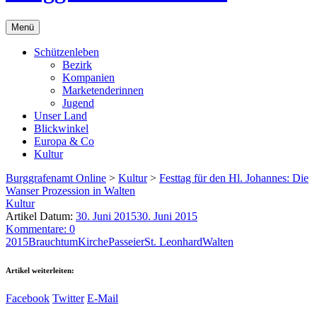
Menü
Schützenleben
Bezirk
Kompanien
Marketenderinnen
Jugend
Unser Land
Blickwinkel
Europa & Co
Kultur
Burggrafenamt Online
>
Kultur
>
Festtag für den Hl. Johannes: Die
Wanser Prozession in Walten
Kultur
Artikel Datum:
30. Juni 2015
30. Juni 2015
Kommentare: 0
2015
Brauchtum
Kirche
Passeier
St. Leonhard
Walten
Artikel weiterleiten:
Facebook
Twitter
E-Mail