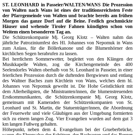
ST. LEONHARD in Passeier/WALTEN/WANS
Die Prozession
von Walten nach Wans ist eines der traditionsreichsten Feste
der Pfarrgemeinde von Walten und brachte bereits am frühen
Morgen das ganze Dorf auf die Beine. Festlich geschmückte
Häuser und wehende Tiroler Fahnen kündigten schon von
Weitem einen besonderen Tag an.
Die Schützenkompanie Mj. Georg Klotz – Walten nahm das
jährliche Patroziniumfest des Hl. Johannes von Nepomuk in Wans
zum Anlass, für die Böllerkanone und die Blumenhörner den
kirchlichen Segen herabrufen zu lassen.
Bei herrlichem Sommerwetter, begleitet von den Klängen der
Musikkapelle Walten, zog die Kirchengemeinde des 400
Seelendorfes Walten oberhalb von St. Leonhard in Passeier, in einer
feierlichen Prozession durch die duftenden Bergwiesen und entlang
des Waltner Baches zum Kirchlein von Wans, welches dem hl.
Johannes von Nepomuk geweiht ist. Die Hohe Geistlichkeit mit
dem Allerheiligsten, die Ministranten/innen, die blumenstreuenden
Erstkommunikanten, die Schützenkompanie Mj. Georg Klotz,
gemeinsam mit Kameraden der Schützenkompanien von St.
Leonhard und St. Martin, die Statuenträger/innen, die Abordnung
der Feuerwehr und viele Gläubigen aus der Umgebung formierten
sich zu einem langen Zug. Vier Evangelien wurden auf dem gut 3
km langen Fußweg gehalten.
Höhepunkt, neben dem 4. Evangelium bei der Grueberbrücke,
waren die Ehrensalve der Schützen, der Bachsegen und das Bergen