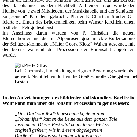
des hl. Johannes aus dem Bachbett. Auf einer Trage wurde der
Heilige von je zwei Mitgliedern der Musikkapelle und der Schützen,
zu „seinem“ Kirchlein gebracht. Pfarrer P. Christian Stuefer OT
feierte zu Ehren des Brückenheiligen beim Wanser Kirchlein einen
festlichen Feldgottesdienst.
Im Anschluss daran wurden von P. Christian die neuen
Blumenhörner und die mit Alpenrosen geschmückte Böllerkanone
der Schützen-kompanie „Major Georg Klotz“ Walten gesegnet, mit
der bereits während der Prozession der Ehrensalut abgefeuert
wurde.
Bei Tanzmusik, Unterhaltung und guter Bewirtung wurde bis i
gefeiert. Nicht fehlen durften die Goaßlschnöller. Sie gaben m
Besten.
In den Aufzeichnungen des Südtiroler Volkskundlers Karl Felix
Wolff kann man über die Johanni-Prozession folgendes lesen:
„Das Dorf war festlich geschmückt, denn zum
„Johannifest“ kamen die Leute aus dem ganzen Tale
zusammen. Dieses Fest wird kaum in der Welt so
originell gefeiert, wie in diesem abgelegenem
Dörflein“. „Etwas spät hatten wir uns in die