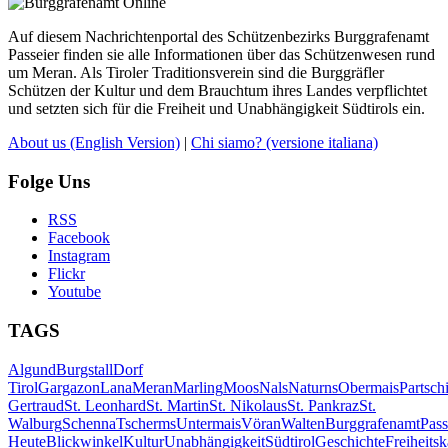
Auf diesem Nachrichtenportal des Schützenbezirks Burggrafenamt
Passeier finden sie alle Informationen über das Schützenwesen rund
um Meran. Als Tiroler Traditionsverein sind die Burggräfler
Schützen der Kultur und dem Brauchtum ihres Landes verpflichtet
und setzten sich für die Freiheit und Unabhängigkeit Südtirols ein.
About us
(English Version)
|
Chi siamo?
(versione italiana)
Folge Uns
RSS
Facebook
Instagram
Flickr
Youtube
TAGS
Algund
Burgstall
Dorf
Tirol
Gargazon
Lana
Meran
Marling
Moos
Nals
Naturns
Obermais
Partsch
Gertraud
St. Leonhard
St. Martin
St. Nikolaus
St. Pankraz
St.
Walburg
Schenna
Tscherms
Untermais
Vöran
Walten
Burggrafenamt
Pass
Heute
Blickwinkel
Kultur
Unabhängigkeit
Südtirol
Geschichte
Freiheits