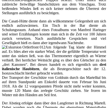
zahlreiche freiwillige Standschützen aus dem Vinschgau. Trotz
beißenden Windes ließ es sich keiner nehmen die Überrest der
Stellungen ausführlich zu besichtigen.
Die Casati-Hütte diente dann als willkommene Gelegenheit um sich
endlich aufzuwärmen. Ein Tisch in der Bar diente als
Schulungsraum. Anhand eines Fotoalbums von Manfred Haringer
und seiner Erzählungen konnte man sich in die Zeit vor 100 Jahren
zurück versetzen. Nach ausführliche Gesprächen und viel
Geselligkeit hieß es dann aber irgendwann Nachtruhe.
Am folgende Tag klarte der Himmel
auf. Es blies aber ein starker Wind, der die gefühlte Temperatur weit
unter das sinken ließ, was das Thermometer eigentlich an Wärme
verhieß. Bei herrlicher Weitsicht ging es über den Gletscher zu den
„drei Kanonen“. Bei diesen handelt es sich eigentlich um
drei
italienische Haubitzen
, die als Beutegeschütze nach der 12.
Isonzoschlacht hierher gebracht wurden.
Der Transport der Geschütze von Goldrain durch das Martelltal bis
auf ihren Standpunkt am Eiskofel dauerte von Februar bis Juni
1918. Als die 12 vorgespannten Pferde nicht mehr weiter konnten,
musste 120 Mann das zerlegte Geschütz ziehen. Sie froren im
Winter mit den Händen am Seil fest.
Der Abstieg erfolgte dann über den Langferner in Richtung Martell.
Dabei wurden noch die Überreste der ehemaligen Materialbahn