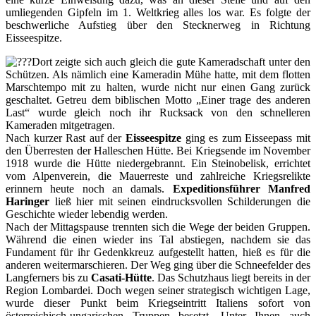
umliegenden Gipfeln im 1. Weltkrieg alles los war. Es folgte der
beschwerliche Aufstieg über den Stecknerweg in Richtung
Eisseespitze.
Dort zeigte sich auch gleich die gute Kameradschaft unter den
Schützen. Als nämlich eine Kameradin Mühe hatte, mit dem flotten
Marschtempo mit zu halten, wurde nicht nur einen Gang zurück
geschaltet. Getreu dem biblischen Motto „Einer trage des anderen
Last“ wurde gleich noch ihr Rucksack von den schnelleren
Kameraden mitgetragen.
Nach kurzer Rast auf der
Eisseespitze
ging es zum Eisseepass mit
den Überresten der Halleschen Hütte. Bei Kriegsende im November
1918 wurde die Hütte niedergebrannt. Ein Steinobelisk, errichtet
vom Alpenverein, die Mauerreste und zahlreiche Kriegsrelikte
erinnern heute noch an damals.
Expeditionsführer Manfred
Haringer
ließ hier mit seinen eindrucksvollen Schilderungen die
Geschichte wieder lebendig werden.
Nach der Mittagspause trennten sich die Wege der beiden Gruppen.
Während die einen wieder ins Tal abstiegen, nachdem sie das
Fundament für ihr Gedenkkreuz aufgestellt hatten, hieß es für die
anderen weitermarschieren. Der Weg ging über die Schneefelder des
Langferners bis zu
Casati-Hütte
. Das Schutzhaus liegt bereits in der
Region Lombardei. Doch wegen seiner strategisch wichtigen Lage,
wurde dieser Punkt beim Kriegseintritt Italiens sofort von
österreichisch-ungarischen Truppen besetzt. Unter Ihnen auch