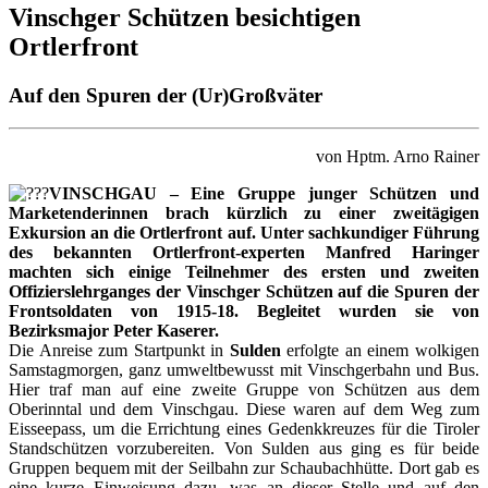
Vinschger Schützen besichtigen
Ortlerfront
Auf den Spuren der (Ur)Großväter
von Hptm. Arno Rainer
VINSCHGAU
– Eine Gruppe junger Schützen und
Marketenderinnen brach kürzlich zu einer zweitägigen
Exkursion an die Ortlerfront auf. Unter sachkundiger Führung
des bekannten Ortlerfront-experten Manfred Haringer
machten sich einige Teilnehmer des ersten und zweiten
Offizierslehrganges der Vinschger Schützen auf die Spuren der
Frontsoldaten von 1915-18. Begleitet wurden sie von
Bezirksmajor Peter Kaserer.
Die Anreise zum Startpunkt in
Sulden
erfolgte an einem wolkigen
Samstagmorgen, ganz umweltbewusst mit Vinschgerbahn und Bus.
Hier traf man auf eine zweite Gruppe von Schützen aus dem
Oberinntal und dem Vinschgau. Diese waren auf dem Weg zum
Eisseepass, um die Errichtung eines Gedenkkreuzes für die Tiroler
Standschützen vorzubereiten. Von Sulden aus ging es für beide
Gruppen bequem mit der Seilbahn zur Schaubachhütte. Dort gab es
eine kurze Einweisung dazu, was an dieser Stelle und auf den