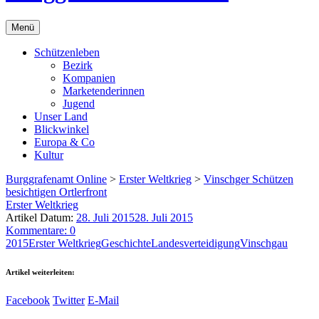
Menü
Schützenleben
Bezirk
Kompanien
Marketenderinnen
Jugend
Unser Land
Blickwinkel
Europa & Co
Kultur
Burggrafenamt Online
>
Erster Weltkrieg
>
Vinschger Schützen
besichtigen Ortlerfront
Erster Weltkrieg
Artikel Datum:
28. Juli 2015
28. Juli 2015
Kommentare: 0
2015
Erster Weltkrieg
Geschichte
Landesverteidigung
Vinschgau
Artikel weiterleiten:
Facebook
Twitter
E-Mail