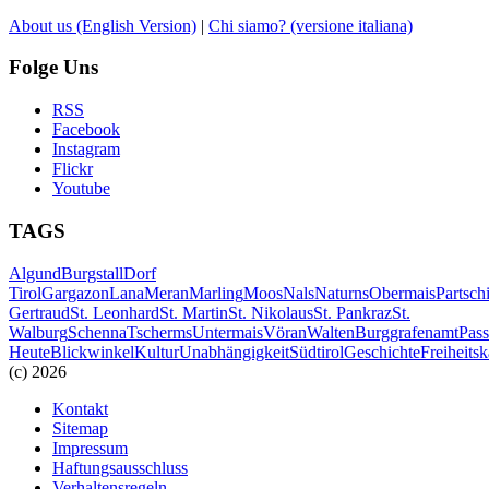
About us
(English Version)
|
Chi siamo?
(versione italiana)
Folge Uns
RSS
Facebook
Instagram
Flickr
Youtube
TAGS
Algund
Burgstall
Dorf
Tirol
Gargazon
Lana
Meran
Marling
Moos
Nals
Naturns
Obermais
Partsch
Gertraud
St. Leonhard
St. Martin
St. Nikolaus
St. Pankraz
St.
Walburg
Schenna
Tscherms
Untermais
Vöran
Walten
Burggrafenamt
Pass
Heute
Blickwinkel
Kultur
Unabhängigkeit
Südtirol
Geschichte
Freiheits
(c) 2026
Kontakt
Sitemap
Impressum
Haftungsausschluss
Verhaltensregeln