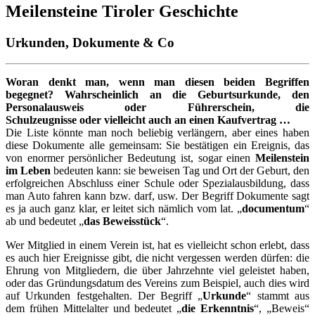
Meilensteine Tiroler Geschichte
Urkunden, Dokumente & Co
Woran denkt man, wenn man diesen beiden Begriffen
begegnet? Wahrscheinlich an die Geburtsurkunde, den
Personalausweis oder Führerschein, die
Schulzeugnisse oder vielleicht auch an einen Kaufvertrag …
Die Liste könnte man noch beliebig verlängern, aber eines haben
diese Dokumente alle gemeinsam: Sie bestätigen ein Ereignis, das
von enormer persönlicher Bedeutung ist, sogar einen
Meilenstein
im Leben
bedeuten kann: sie beweisen Tag und Ort der Geburt, den
erfolgreichen Abschluss einer Schule oder Spezialausbildung, dass
man Auto fahren kann bzw. darf, usw. Der Begriff Dokumente sagt
es ja auch ganz klar, er leitet sich nämlich vom lat. „
documentum
“
ab und bedeutet „
das Beweisstück
“.
Wer Mitglied in einem Verein ist, hat es vielleicht schon erlebt, dass
es auch hier Ereignisse gibt, die nicht vergessen werden dürfen: die
Ehrung von Mitgliedern, die über Jahrzehnte viel geleistet haben,
oder das Gründungsdatum des Vereins zum Beispiel, auch dies wird
auf Urkunden festgehalten. Der Begriff „
Urkunde
“ stammt aus
dem frühen Mittelalter und bedeutet „
die Erkenntnis
“, „Beweis“