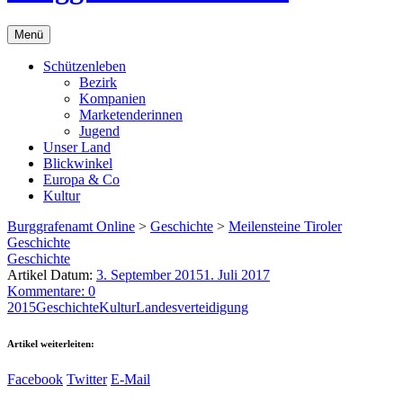
Menü
Schützenleben
Bezirk
Kompanien
Marketenderinnen
Jugend
Unser Land
Blickwinkel
Europa & Co
Kultur
Burggrafenamt Online
>
Geschichte
>
Meilensteine Tiroler
Geschichte
Geschichte
Artikel Datum:
3. September 2015
1. Juli 2017
Kommentare: 0
2015
Geschichte
Kultur
Landesverteidigung
Artikel weiterleiten:
Facebook
Twitter
E-Mail