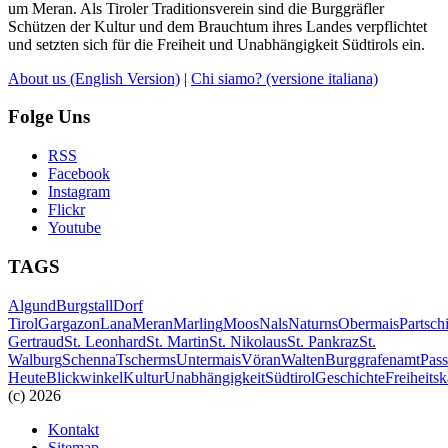
um Meran. Als Tiroler Traditionsverein sind die Burggräfler
Schützen der Kultur und dem Brauchtum ihres Landes verpflichtet
und setzten sich für die Freiheit und Unabhängigkeit Südtirols ein.
About us
(English Version)
|
Chi siamo?
(versione italiana)
Folge Uns
RSS
Facebook
Instagram
Flickr
Youtube
TAGS
Algund
Burgstall
Dorf
Tirol
Gargazon
Lana
Meran
Marling
Moos
Nals
Naturns
Obermais
Partsch
Gertraud
St. Leonhard
St. Martin
St. Nikolaus
St. Pankraz
St.
Walburg
Schenna
Tscherms
Untermais
Vöran
Walten
Burggrafenamt
Pass
Heute
Blickwinkel
Kultur
Unabhängigkeit
Südtirol
Geschichte
Freiheits
(c) 2026
Kontakt
Sitemap