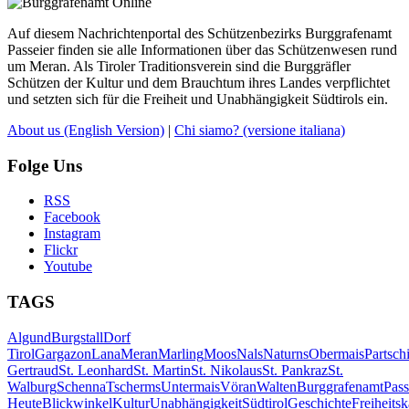
Auf diesem Nachrichtenportal des Schützenbezirks Burggrafenamt
Passeier finden sie alle Informationen über das Schützenwesen rund
um Meran. Als Tiroler Traditionsverein sind die Burggräfler
Schützen der Kultur und dem Brauchtum ihres Landes verpflichtet
und setzten sich für die Freiheit und Unabhängigkeit Südtirols ein.
About us
(English Version)
|
Chi siamo?
(versione italiana)
Folge Uns
RSS
Facebook
Instagram
Flickr
Youtube
TAGS
Algund
Burgstall
Dorf
Tirol
Gargazon
Lana
Meran
Marling
Moos
Nals
Naturns
Obermais
Partsch
Gertraud
St. Leonhard
St. Martin
St. Nikolaus
St. Pankraz
St.
Walburg
Schenna
Tscherms
Untermais
Vöran
Walten
Burggrafenamt
Pass
Heute
Blickwinkel
Kultur
Unabhängigkeit
Südtirol
Geschichte
Freiheits