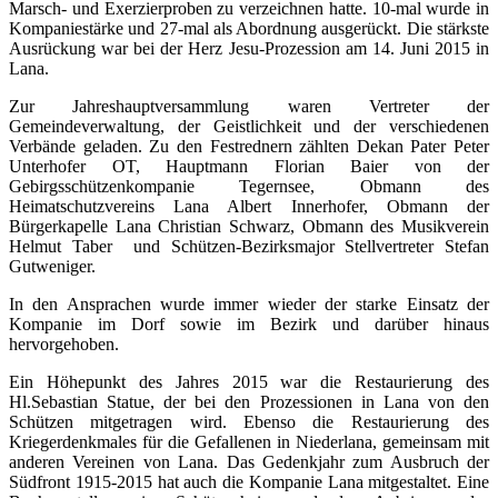
Marsch- und Exerzierproben zu verzeichnen hatte. 10-mal wurde in
Kompaniestärke und 27-mal als Abordnung ausgerückt. Die stärkste
Ausrückung war bei der Herz Jesu-Prozession am 14. Juni 2015 in
Lana.
Zur Jahreshauptversammlung waren Vertreter der
Gemeindeverwaltung, der Geistlichkeit und der verschiedenen
Verbände geladen. Zu den Festrednern zählten Dekan Pater Peter
Unterhofer OT, Hauptmann Florian Baier von der
Gebirgsschützenkompanie Tegernsee, Obmann des
Heimatschutzvereins Lana Albert Innerhofer, Obmann der
Bürgerkapelle Lana Christian Schwarz, Obmann des Musikverein
Helmut Taber und Schützen-Bezirksmajor Stellvertreter Stefan
Gutweniger.
In den Ansprachen wurde immer wieder der starke Einsatz der
Kompanie im Dorf sowie im Bezirk und darüber hinaus
hervorgehoben.
Ein Höhepunkt des Jahres 2015 war die Restaurierung des
Hl.Sebastian Statue, der bei den Prozessionen in Lana von den
Schützen mitgetragen wird. Ebenso die Restaurierung des
Kriegerdenkmales für die Gefallenen in Niederlana, gemeinsam mit
anderen Vereinen von Lana. Das Gedenkjahr zum Ausbruch der
Südfront 1915-2015 hat auch die Kompanie Lana mitgestaltet. Eine