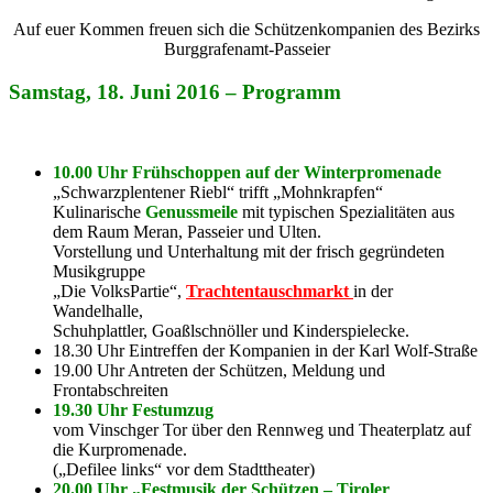
Auf euer Kommen freuen sich die Schützenkompanien des Bezirks
Burggrafenamt-Passeier
Samstag, 18. Juni 2016 – Programm
10.00 Uhr
Frühschoppen auf der Winterpromenade
„Schwarzplentener Riebl“ trifft „Mohnkrapfen“
Kulinarische
Genussmeile
mit typischen Spezialitäten aus
dem Raum Meran, Passeier und Ulten.
Vorstellung und Unterhaltung mit der frisch gegründeten
Musikgruppe
„Die VolksPartie“,
Trachtentauschmarkt
in der
Wandelhalle,
Schuhplattler, Goaßlschnöller und Kinderspielecke.
18.30 Uhr Eintreffen der Kompanien in der Karl Wolf-Straße
19.00 Uhr Antreten der Schützen, Meldung und
Frontabschreiten
19.30 Uhr
Festumzug
vom Vinschger Tor über den Rennweg und Theaterplatz auf
die Kurpromenade.
(„Defilee links“ vor dem Stadttheater)
20.00 Uhr
„Festmusik der Schützen – Tiroler