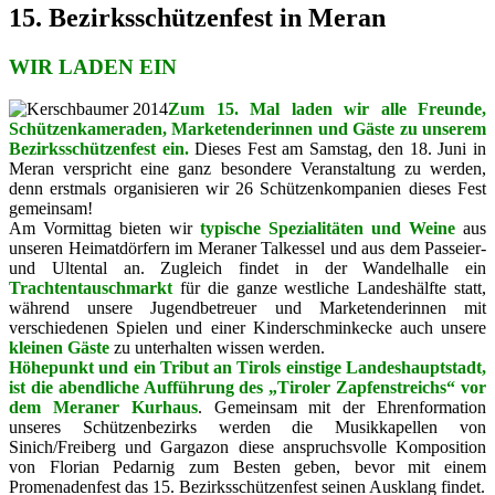
15. Bezirksschützenfest in Meran
WIR LADEN EIN
Zum 15. Mal laden wir alle Freunde,
Schützenkameraden, Marketenderinnen und Gäste zu unserem
Bezirksschützenfest ein.
Dieses Fest am Samstag, den 18. Juni in
Meran verspricht eine ganz besondere Veranstaltung zu werden,
denn erstmals organisieren wir 26 Schützenkompanien dieses Fest
gemeinsam!
Am Vormittag bieten wir
typische Spezialitäten und Weine
aus
unseren Heimatdörfern im Meraner Talkessel und aus dem Passeier-
und Ultental an. Zugleich findet in der Wandelhalle ein
Trachtentauschmarkt
für die ganze westliche Landeshälfte statt,
während unsere Jugendbetreuer und Marketenderinnen mit
verschiedenen Spielen und einer Kinderschminkecke auch unsere
kleinen Gäste
zu unterhalten wissen werden.
Höhepunkt und ein Tribut an Tirols einstige Landeshauptstadt,
ist die abendliche Aufführung des „Tiroler Zapfenstreichs“ vor
dem Meraner Kurhaus
. Gemeinsam mit der Ehrenformation
unseres Schützenbezirks werden die Musikkapellen von
Sinich/Freiberg und Gargazon diese anspruchsvolle Komposition
von Florian Pedarnig zum Besten geben, bevor mit einem
Promenadenfest das 15. Bezirksschützenfest seinen Ausklang findet.