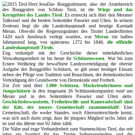
Das Burggrafenamt, also der Amtsbereich
des Burggrafen von Schloss Tirol, ist die
Wiege und das
Kerngebiet des Landes Tirol
. Es erstreckt sich über den Meraner
Talkessel und die beiden Seitentäler Passeier und Ulten. In seinem
Zentrum liegt die alte Landeshauptstadt und heutige Kurstadt
Meran. Obwohl die Regierungsämter des Tiroler Landesfürsten
1420 nach Innsbruck verlegt wurden, war
Meran
ein halbes
Jahrtausend lang, von spätestens 1272 bis 1848,
die offizielle
Landeshauptstadt Tirols
.
Eng verknüpft mit der Geschichte dieser mittelalterlichen
Verwaltungseinheit ist bis heute ihr
Schützenwesen
.
War bis zum
Ersten Weltkrieg die bewaffnete Landesverteidigung die oberste
Aufgabe der Burggräfler Schützen, so gilt unser heutiger Einsatz
neben der Pflege von Tradition und Brauchtum, der demokratischen
Verteidigung der Grundwerte von Demokratie und Freiheit.
Zur Zeit sind über
1.000 Schützen, Marketenderinnen und
Jungschützen
in den insgesamt 26 Schützenkompanien rund um
Meran und in den Seitentälern Passeier und Ulten aktiv.
Geschichtsbewusstsein, Freiheitswille und Kameradschaft sind
der Kitt, der unsere Gemeinschaft zusammenhält!
Eine
Gemeinschaft, die weder Standes- noch Altersunterschiede kennt,
was sich auch darin zeigt, dass ihr jüngstes Mitglied sechs Jahre alt
ist und das älteste nun 92 Jahre zählt.
Die Nähe und enge Verbundenheit zum Stammschloss Tirol, das seit
jeher ein Symbol für das Tiroler Selbstverständnis und die