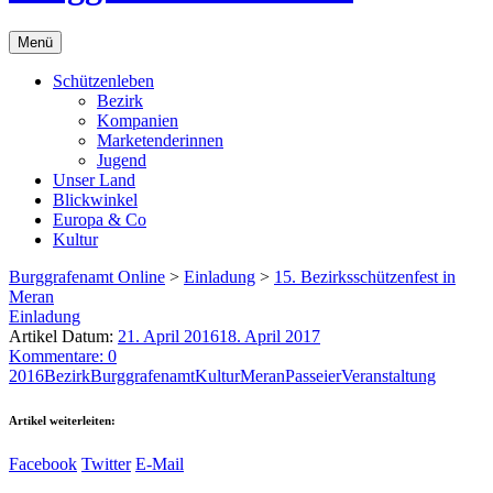
Menü
Schützenleben
Bezirk
Kompanien
Marketenderinnen
Jugend
Unser Land
Blickwinkel
Europa & Co
Kultur
Burggrafenamt Online
>
Einladung
>
15. Bezirksschützenfest in
Meran
Einladung
Artikel Datum:
21. April 2016
18. April 2017
Kommentare: 0
2016
Bezirk
Burggrafenamt
Kultur
Meran
Passeier
Veranstaltung
Artikel weiterleiten:
Facebook
Twitter
E-Mail