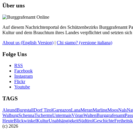
Über uns
Auf diesem Nachrichtenportal des Schützenbezirks Burggrafenamt Pass
Kultur und dem Brauchtum ihres Landes verpflichtet und setzten sich 
About us
(English Version)
|
Chi siamo?
(versione italiana)
Folge Uns
RSS
Facebook
Instagram
Flickr
Youtube
TAGS
Algund
Burgstall
Dorf Tirol
Gargazon
Lana
Meran
Marling
Moos
Nals
Na
Walburg
Schenna
Tscherms
Untermais
Vöran
Walten
Burggrafenamt
Pass
Heute
Blickwinkel
Kultur
Unabhängigkeit
Südtirol
Geschichte
Freiheits
(c) 2026