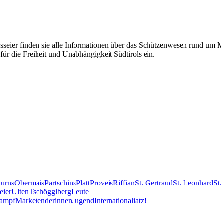
eier finden sie alle Informationen über das Schützenwesen rund um Mer
für die Freiheit und Unabhängigkeit Südtirols ein.
turns
Obermais
Partschins
Platt
Proveis
Riffian
St. Gertraud
St. Leonhard
St
eier
Ulten
Tschögglberg
Leute
kampf
Marketenderinnen
Jugend
International
iatz!