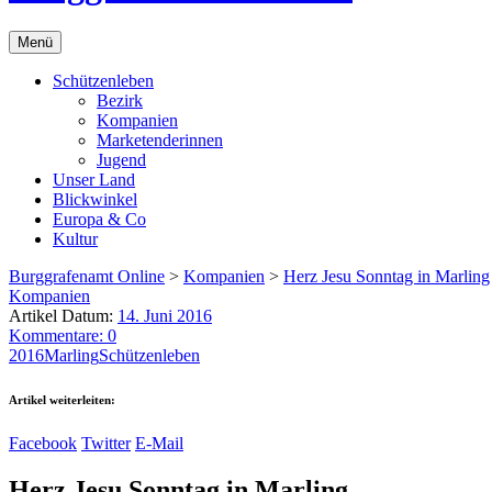
Menü
Schützenleben
Bezirk
Kompanien
Marketenderinnen
Jugend
Unser Land
Blickwinkel
Europa & Co
Kultur
Burggrafenamt Online
>
Kompanien
>
Herz Jesu Sonntag in Marling
Kompanien
Artikel Datum:
14. Juni 2016
Kommentare: 0
2016
Marling
Schützenleben
Artikel weiterleiten:
Facebook
Twitter
E-Mail
Herz Jesu Sonntag in Marling