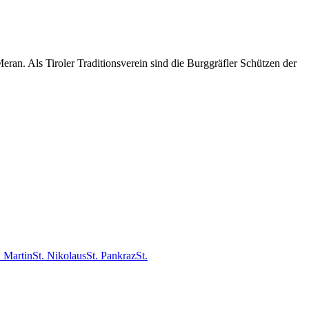
an. Als Tiroler Traditionsverein sind die Burggräfler Schützen der
. Martin
St. Nikolaus
St. Pankraz
St.