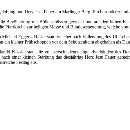
elobung und Herz Jesu Feuer am Marlinger Berg. Ein besonderer und ei
 die Bevölkerung mit Böllerschüssen geweckt und auf den hohen Fei
ie Pfarrkirche zur heiligen Messe und Bundeserneuerung, welche vom K
Michael Egger – Hasler statt, welcher nach Vollendung des 16. Lebens
n ein kleiner Frühschoppen vor dem Schützenheim abgehalten als Danke
rald Kössler statt, die von verschiedenen Jugendverbänden des Dorf
ach einer kleinen Stärkung das diesjährige Herz Jesu Feuer gemein
sreiche Festtag aus.