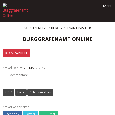
Skip
Menü
to
content
SCHÜTZENBEZIRK BURGGRAFENAMT PASSEIER
BURGGRAFENAMT ONLINE
KOMPANIEN
Artikel Datum:
25. MÄRZ 2017
Kommentare: 0
2017
Lana
Schützenleben
Artikel weiterleiten:
Facebook
Twitter
E-Mail