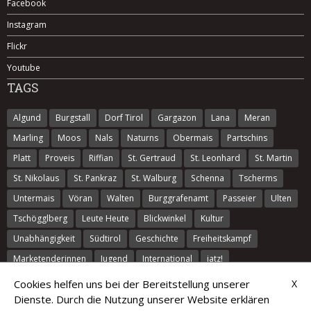
Facebook
Instagram
Flickr
Youtube
TAGS
Algund
Burgstall
Dorf Tirol
Gargazon
Lana
Meran
Marling
Moos
Nals
Naturns
Obermais
Partschins
Platt
Proveis
Riffian
St. Gertraud
St. Leonhard
St. Martin
St. Nikolaus
St. Pankraz
St. Walburg
Schenna
Tscherms
Untermais
Vöran
Walten
Burggrafenamt
Passeier
Ulten
Tschögglberg
Leute Heute
Blickwinkel
Kultur
Unabhängigkeit
Südtirol
Geschichte
Freiheitskampf
Marketenderinnen
Jugend
International
iatz!
Cookies helfen uns bei der Bereitstellung unserer
X
(c) 2026
Kontakt
Sitemap
Impressum
Haftungsausschluss
Dienste. Durch die Nutzung unserer Website erklären
Verhaltensregeln