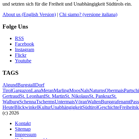
und setzten sich für die Freiheit und Unabhängigkeit Südtirols ein.
About us
(English Version)
|
Chi siamo?
(versione italiana)
Folge Uns
RSS
Facebook
Instagram
Flickr
Youtube
TAGS
Algund
Burgstall
Dorf
Tirol
Gargazon
Lana
Meran
Marling
Moos
Nals
Naturns
Obermais
Partsch
Gertraud
St. Leonhard
St. Martin
St. Nikolaus
St. Pankraz
St.
Walburg
Schenna
Tscherms
Untermais
Vöran
Walten
Burggrafenamt
Pass
Heute
Blickwinkel
Kultur
Unabhängigkeit
Südtirol
Geschichte
Freiheits
(c) 2026
Kontakt
Sitemap
Impressum