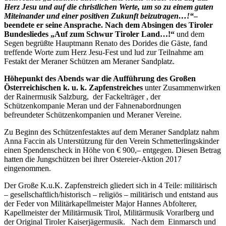
Herz Jesu und auf die christlichen Werte, um so zu einem guten
Miteinander und einer positiven Zukunft beizutragen…!“
–
beendete er seine Ansprache. Nach dem Absingen des Tiroler
Bundesliedes „Auf zum Schwur Tiroler Land…!“
und dem
Segen begrüßte Hauptmann Renato des Dorides die Gäste, fand
treffende Worte zum Herz Jesu-Fest und lud zur Teilnahme am
Festakt der Meraner Schützen am Meraner Sandplatz.
Höhepunkt des Abends war die Aufführung des Großen
Österreichischen k. u. k. Zapfenstreiches
unter Zusammenwirken
der Rainermusik Salzburg, der Fackelträger , der
Schützenkompanie Meran und der Fahnenabordnungen
befreundeter Schützenkompanien und Meraner Vereine.
Zu Beginn des Schützenfestaktes auf dem Meraner Sandplatz nahm
Anna Faccin als Unterstützung für den Verein Schmetterlingskinder
einen Spendenscheck in Höhe von € 900,– entgegen. Diesen Betrag
hatten die Jungschützen bei ihrer Ostereier-Aktion 2017
eingenommen.
Der Große K.u.K. Zapfenstreich gliedert sich in 4 Teile: militärisch
– gesellschaftlich/historisch – religiös – militärisch und entstand aus
der Feder von Militärkapellmeister Major Hannes Abfolterer,
Kapellmeister der Militärmusik Tirol, Militärmusik Vorarlberg und
der Original Tiroler Kaiserjägermusik. Nach dem Einmarsch und