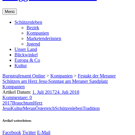
Menü
Schützenleben
Bezirk
Kompanien
Marketenderinnen
Jugend
Unser Land
Blickwinkel
Europa & Co
Kultur
Burggrafenamt Online
>
Kompanien
>
Festakt der Meraner
Schützen am Herz Jesu-Sonntag am Meraner Sandplatz
Kompanien
Artikel Datum:
1. Juli 2017
24. Juli 2018
Kommentare: 0
2017
Brauchtum
Herz
Jesu
Kultur
Meran
Österreich
Schützenleben
Tradition
Artikel weiterleiten:
Facebook
Twitter
E-Mail