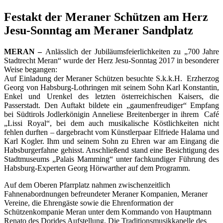
Festakt der Meraner Schützen am Herz
Jesu-Sonntag am Meraner Sandplatz
MERAN –
Anlässlich der Jubiläumsfeierlichkeiten zu „700 Jahre
Stadtrecht Meran“ wurde der Herz Jesu-Sonntag 2017 in besonderer
Weise begangen:
Auf Einladung der Meraner Schützen besuchte S.k.k.H. Erzherzog
Georg von Habsburg-Lothringen mit seinem Sohn Karl Konstantin,
Enkel und Urenkel des letzten österreichischen Kaisers, die
Passerstadt. Den Auftakt bildete ein „gaumenfreudiger“ Empfang
bei Südtirols Jodlerkönigin Anneliese Breitenberger in ihrem Café
„Lissi Royal“, bei dem auch musikalische Köstlichkeiten nicht
fehlen durften – dargebracht vom Künstlerpaar Elfriede Halama und
Karl Kogler. Ihm und seinem Sohn zu Ehren war am Eingang die
Habsburgerfahne gehisst. Anschließend stand eine Besichtigung des
Stadtmuseums „Palais Mamming“ unter fachkundiger Führung des
Habsburg-Experten Georg Hörwarther auf dem Programm.
Auf dem Oberen Pfarrplatz nahmen zwischenzeitlich
Fahnenabordnungen befreundeter Meraner Kompanien, Meraner
Vereine, die Ehrengäste sowie die Ehrenformation der
Schützenkompanie Meran unter dem Kommando von Hauptmann
Renato des Dorides Aufstellung. Die Traditionsmusikkapelle des