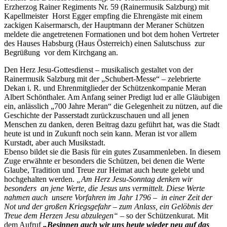
Erzherzog Rainer Regiments Nr. 59 (Rainermusik Salzburg) mit
Kapellmeister Horst Egger empfing die Ehrengäste mit einem
zackigen Kaisermarsch, der Hauptmann der Meraner Schützen
meldete die angetretenen Formationen und bot dem hohen Vertreter
des Hauses Habsburg (Haus Österreich) einen Salutschuss zur
Begrüßung vor dem Kirchgang an.
Den Herz Jesu-Gottesdienst – musikalisch gestaltet von der
Rainermusik Salzburg mit der „Schubert-Messe“ – zelebrierte
Dekan i. R. und Ehrenmitglieder der Schützenkompanie Meran
Albert Schönthaler. Am Anfang seiner Predigt lud er alle Gläubigen
ein, anlässlich „700 Jahre Meran“ die Gelegenheit zu nützen, auf die
Geschichte der Passerstadt zurückzuschauen und all jenen
Menschen zu danken, deren Beitrag dazu geführt hat, was die Stadt
heute ist und in Zukunft noch sein kann. Meran ist vor allem
Kurstadt, aber auch Musikstadt.
Ebenso bildet sie die Basis für ein gutes Zusammenleben. In diesem
Zuge erwähnte er besonders die Schützen, bei denen die Werte
Glaube, Tradition und Treue zur Heimat auch heute gelebt und
hochgehalten werden.
„Am Herz Jesu-Sonntag denken wir
besonders an jene Werte, die Jesus uns vermittelt. Diese Werte
nahmen auch unsere Vorfahren im Jahr 1796 – in einer Zeit der
Not und der großen Kriegsgefahr – zum Anlass, ein Gelöbnis der
Treue dem Herzen Jesu abzulegen“
– so der Schützenkurat. Mit
dem Aufruf
„Besinnen auch wir uns heute wieder neu auf das