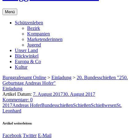
Menü
Schützenleben
Bezirk
Kompanien
Marketenderinnen
Jugend
Unser Land
Blickwinkel
Europa & Co
Kultur
Burggrafenamt Online
>
Einladung
>
20. Bundesschießen "250.
Geburtstag Andreas Hofer"
Einladung
Artikel Datum:
7. August 2017
30. August 2017
Kommentare: 0
2017
Andreas Hofer
Bundesschießen
Schießen
Schießwesen
St.
Leonhard
Artikel weiterleiten:
Facebook
Twitter
E-Mail