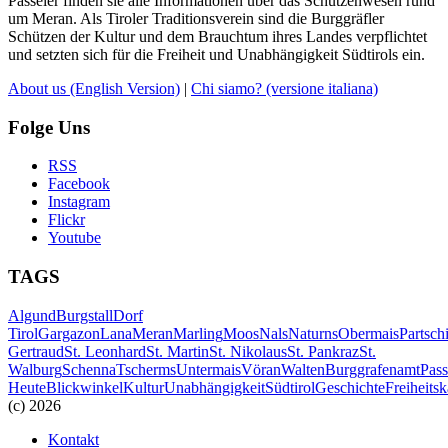
Passeier finden sie alle Informationen über das Schützenwesen rund
um Meran. Als Tiroler Traditionsverein sind die Burggräfler
Schützen der Kultur und dem Brauchtum ihres Landes verpflichtet
und setzten sich für die Freiheit und Unabhängigkeit Südtirols ein.
About us
(English Version)
|
Chi siamo?
(versione italiana)
Folge Uns
RSS
Facebook
Instagram
Flickr
Youtube
TAGS
Algund
Burgstall
Dorf
Tirol
Gargazon
Lana
Meran
Marling
Moos
Nals
Naturns
Obermais
Partsch
Gertraud
St. Leonhard
St. Martin
St. Nikolaus
St. Pankraz
St.
Walburg
Schenna
Tscherms
Untermais
Vöran
Walten
Burggrafenamt
Pass
Heute
Blickwinkel
Kultur
Unabhängigkeit
Südtirol
Geschichte
Freiheits
(c) 2026
Kontakt