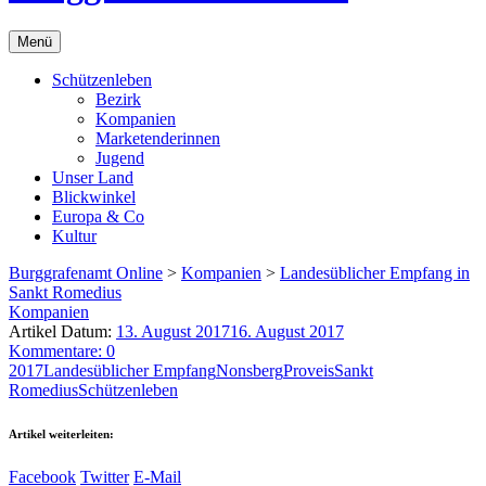
Menü
Schützenleben
Bezirk
Kompanien
Marketenderinnen
Jugend
Unser Land
Blickwinkel
Europa & Co
Kultur
Burggrafenamt Online
>
Kompanien
>
Landesüblicher Empfang in
Sankt Romedius
Kompanien
Artikel Datum:
13. August 2017
16. August 2017
Kommentare: 0
2017
Landesüblicher Empfang
Nonsberg
Proveis
Sankt
Romedius
Schützenleben
Artikel weiterleiten:
Facebook
Twitter
E-Mail