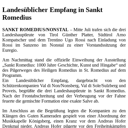
Landesüblicher Empfang in Sankt
Romedius
SANKT ROMEDIUS/NONSTAL
– Mitte Juli trafen sich die drei
Landeshauptleute von Tirol Günther Platter, Südtirol Arno
Kompatscher und dem Trentino Ugo Rossi nach Einladung von
Rossi im Sanzeno im Nonstal zu einer Vorstandssitzung der
Euregio.
Am Nachmittag stand die offizielle Einweihung der Ausstellung
„Sankt Romedius: 1000 Jahre Geschichte, Kunst und Hingabe“ und
des Pilgerweges des Heiligen Romedius in St. Romedius auf dem
Programm.
Ein Landesüblicher Empfang, dargebracht von den
Schützenkompanien Val di Non/Nonsberg, Val di Sole/Sulzberg und
Proveis, begrüßte die drei Landeshauptleute in Sankt Romedius.
Nach der Frontabschreitung und der Verbeugung vor der Fahne
feuerte die gemischte Formation eine exakte Salve ab.
Im Anschluss an die Begrüßung legten die Kompanien zu den
Klängen des Guten Kameraden gespielt von einer Abordnung der
Musikkapelle Königsberg, einen Kranz vor dem Andreas Hofer
Denkmal nieder. Andreas Hofer pilgerte vor den Freiheitskämpfen