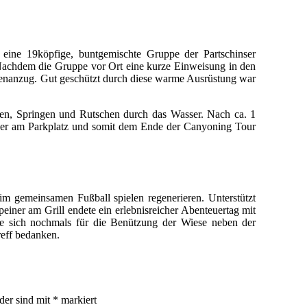
eine 19köpfige, buntgemischte Gruppe der Partschinser
 Nachdem die Gruppe vor Ort eine kurze Einweisung in den
renanzug. Gut geschützt durch diese warme Ausrüstung war
chen, Springen und Rutschen durch das Wasser. Nach ca. 1
eder am Parkplatz und somit dem Ende der Canyoning Tour
im gemeinsamen Fußball spielen regenerieren. Unterstützt
ner am Grill endete ein erlebnisreicher Abenteuertag mit
te sich nochmals für die Benützung der Wiese neben der
reff bedanken.
lder sind mit
*
markiert