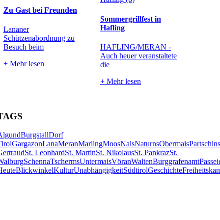
Zu Gast bei Freunden
Sommergrillfest in
Hafling
Lananer
Schützenabordnung zu
Besuch beim
HAFLING/MERAN -
Auch heuer veranstaltete
+
Mehr lesen
die
+
Mehr lesen
TAGS
Algund
Burgstall
Dorf
Tirol
Gargazon
Lana
Meran
Marling
Moos
Nals
Naturns
Obermais
Partschin
Gertraud
St. Leonhard
St. Martin
St. Nikolaus
St. Pankraz
St.
Walburg
Schenna
Tscherms
Untermais
Vöran
Walten
Burggrafenamt
Passei
Heute
Blickwinkel
Kultur
Unabhängigkeit
Südtirol
Geschichte
Freiheitska