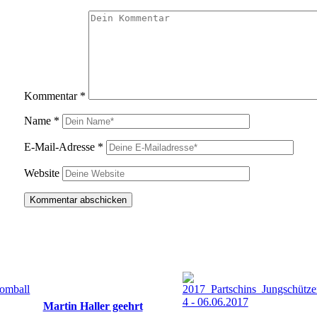
Kommentar
*
Name
*
E-Mail-Adresse
*
Website
Martin Haller geehrt