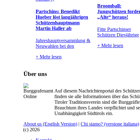
Broomball:
Partschins: Benedikt
Jungschützen forde
Hueber löst langjährigen
„Alte“ heraus!
Schützenhauptmann
Martin Haller ab
Fitte Partschinser
Schützen Diesjährige
Jahreshauptversammlung &
+
Mehr lesen
Neuwahlen bei den
+
Mehr lesen
Über uns
Auf diesem Nachrichtenportal des Schütze
finden sie alle Informationen über das Sc
Tiroler Traditionsverein sind die Burggräf
Brauchtum ihres Landes verpflichtet und set
Unabhängigkeit Südtirols ein.
About us
(English Version)
|
Chi siamo?
(versione italiana)
(c) 2026