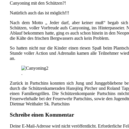
Canyoning mit den Schützen?!
Natürlich auch das ist möglich!!!
Nach dem Motto „ Jeder darf, aber keiner muß“ begab sich 
Schützen, voller Vorfreude aufs Canyoning, ins Hinterpasseier.
Ablauf bekommen hatte, ging es auch schon hinein in den Neop
die Kälte des frischen Bergwassers auch kein Problem.
So hatten nicht nur die Kinder einen riesen Spaß beim Plants
Stunde voller Action und Adrenalin kamen alle Teilnehmer wi
an.
.
Zurück in Partschins konnten sich Jung und Junggebliebene be
durch die Schützenkameraden Hansjörg Pircher und Roland Tappei
einen Familiengrillen. Die Schützenkompanie Partschins möch
Feuerwehrhalle bei der Feuerwehr Partschins, sowie den Jugendt
Dietmar Weithaler Sk. Partschins
Schreibe einen Kommentar
Deine E-Mail-Adresse wird nicht veröffentlicht.
Erforderliche Fe