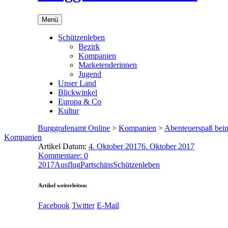
Menü
Schützenleben
Bezirk
Kompanien
Marketenderinnen
Jugend
Unser Land
Blickwinkel
Europa & Co
Kultur
Burggrafenamt Online
>
Kompanien
>
Abenteuerspaß beim
Kompanien
Artikel Datum:
4. Oktober 2017
6. Oktober 2017
Kommentare: 0
2017
Ausflug
Partschins
Schützenleben
Artikel weiterleiten:
Facebook
Twitter
E-Mail