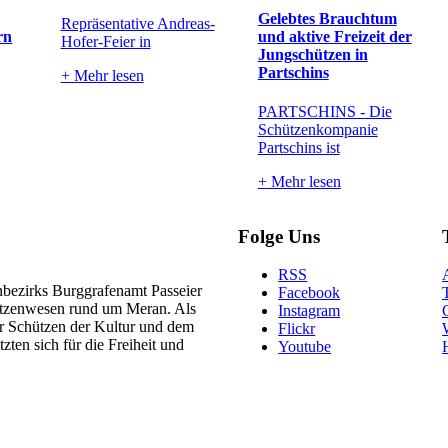
Gelebtes Brauchtum
Repräsentative Andreas-
rn
und aktive Freizeit der
Hofer-Feier in
Jungschützen in
Partschins
+
Mehr lesen
PARTSCHINS - Die
Schützenkompanie
Partschins ist
+
Mehr lesen
Folge Uns
RSS
nbezirks Burggrafenamt Passeier
Facebook
hützenwesen rund um Meran. Als
Instagram
ler Schützen der Kultur und dem
Flickr
zten sich für die Freiheit und
Youtube