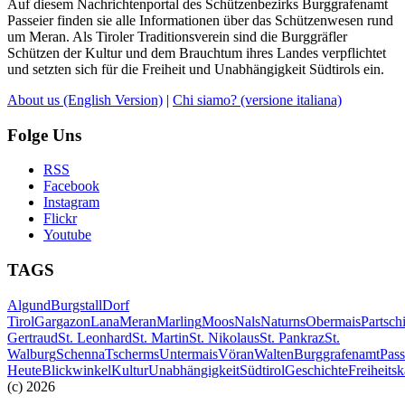
Auf diesem Nachrichtenportal des Schützenbezirks Burggrafenamt
Passeier finden sie alle Informationen über das Schützenwesen rund
um Meran. Als Tiroler Traditionsverein sind die Burggräfler
Schützen der Kultur und dem Brauchtum ihres Landes verpflichtet
und setzten sich für die Freiheit und Unabhängigkeit Südtirols ein.
About us
(English Version)
|
Chi siamo?
(versione italiana)
Folge Uns
RSS
Facebook
Instagram
Flickr
Youtube
TAGS
Algund
Burgstall
Dorf
Tirol
Gargazon
Lana
Meran
Marling
Moos
Nals
Naturns
Obermais
Partsch
Gertraud
St. Leonhard
St. Martin
St. Nikolaus
St. Pankraz
St.
Walburg
Schenna
Tscherms
Untermais
Vöran
Walten
Burggrafenamt
Pass
Heute
Blickwinkel
Kultur
Unabhängigkeit
Südtirol
Geschichte
Freiheits
(c) 2026