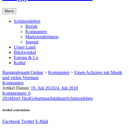
Menü
Schützenleben
Bezirk
Kompanien
Marketenderinnen
Jugend
Unser Land
Blickwinkel
Europa & Co
Kultur
Burggrafenamt Online
>
Kompanien
>
Einen Achziger mit Musik
und vielen Vereinen
Kompanien
Artikel Datum:
19. Juli 2018
24. Juli 2018
Kommentare: 0
2018
Dorf Tirol
Geburtstag
Jubiläum
Schützenleben
Artikel weiterleiten:
Facebook
Twitter
E-Mail