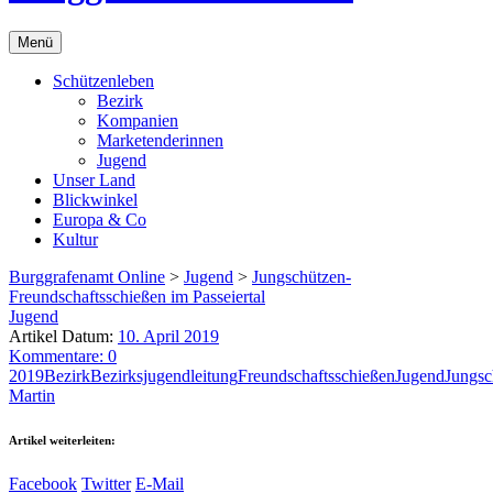
Menü
Schützenleben
Bezirk
Kompanien
Marketenderinnen
Jugend
Unser Land
Blickwinkel
Europa & Co
Kultur
Burggrafenamt Online
>
Jugend
>
Jungschützen-
Freundschaftsschießen im Passeiertal
Jugend
Artikel Datum:
10. April 2019
Kommentare: 0
2019
Bezirk
Bezirksjugendleitung
Freundschaftsschießen
Jugend
Jungsc
Martin
Artikel weiterleiten:
Facebook
Twitter
E-Mail