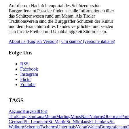
Auf diesem Nachrichtenportal des Schützenbezirks
Burggrafenamt Passeier finden sie alle Informationen über
das Schützenwesen rund um Meran. Als Tiroler
Traditionsverein sind die Burggräfler Schützen der Kultur
und dem Brauchtum ihres Landes verpflichtet und setzten
sich für die Freiheit und Unabhängigkeit Südtirols ein.
About us
(English Version)
|
Chi siamo?
(versione italiana)
Folge Uns
RSS
Facebook
Instagram
Flickr
Youtube
TAGS
Algund
Burgstall
Dorf
Tirol
Gargazon
Lana
Meran
Marling
Moos
Nals
Naturns
Obermais
Part
Gertraud
St. Leonhard
St. Martin
St. Nikolaus
St. Pankraz
St.
Walburg
Schenna
Tscherms
Untermais
Vöran
Walten
Burggrafenamt