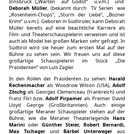
Innsbruck („Warten auf Godot“ u.v.m.) und
Deborah Müller
, (bekannt durch TV Serien wie
„Rosenheim-Chops“, „Sturm der Liebe“, „Bozner
Krimi“ u.v.m.). Geboren in Südtiroler, kann Deborah
Müller bereits auf eine beachtliche Karriere als
Film- und Theaterschauspielerin verweisen und ist
auch als Model bei großen Marken sehr gefragt. In
Südtirol wird sie heuer zum ersten Mal auf der
Bühne zu sehen sein. Wir freuen uns auf diese
großartige Schauspielerin im Stück „Die
Präsidenten“ von Luis Zagler.
In den Rollen der Präsidenten zu sehen:
Harald
Rechenmacher
als Woodrow Wilson (USA),
Adolf
Zöschg
als Georges Clemenceau (Frankreich) und
Franz Fliri bzw.
Adolf Pirpamer
als Premier David
Lloyd George (Großbritannien). Auch einige
großartige Meraner Schauspieler stehen auf der
Bühne, wie die Meraner Theaterlegende
Hans
Marini
oder
Günther Steier, Robert Bernardi,
Max Tschager
und
Bärbel Unterweger
aus