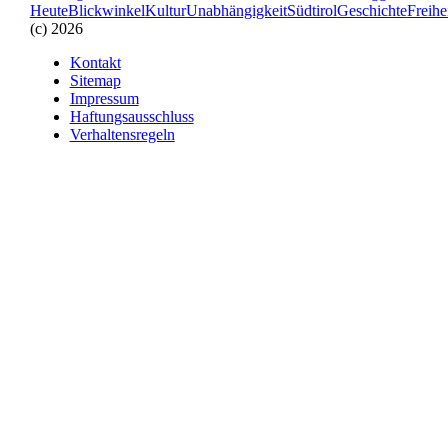
Heute
Blickwinkel
Kultur
Unabhängigkeit
Südtirol
Geschichte
Freihe
(c) 2026
Kontakt
Sitemap
Impressum
Haftungsausschluss
Verhaltensregeln