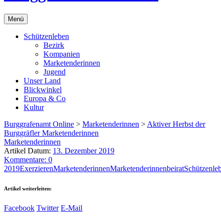
Menü
Schützenleben
Bezirk
Kompanien
Marketenderinnen
Jugend
Unser Land
Blickwinkel
Europa & Co
Kultur
Burggrafenamt Online
>
Marketenderinnen
>
Aktiver Herbst der
Burggräfler Marketenderinnen
Marketenderinnen
Artikel Datum:
13. Dezember 2019
Kommentare: 0
2019
Exerzieren
Marketenderinnen
Marketenderinnenbeirat
Schützenle
Artikel weiterleiten:
Facebook
Twitter
E-Mail