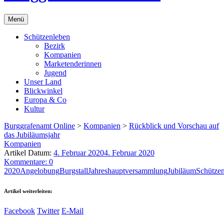
Menü
Schützenleben
Bezirk
Kompanien
Marketenderinnen
Jugend
Unser Land
Blickwinkel
Europa & Co
Kultur
Burggrafenamt Online
>
Kompanien
>
Rückblick und Vorschau auf
das Jubiläumsjahr
Kompanien
Artikel Datum:
4. Februar 2020
4. Februar 2020
Kommentare: 0
2020
Angelobung
Burgstall
Jahreshauptversammlung
Jubiläum
Schütze
Artikel weiterleiten:
Facebook
Twitter
E-Mail