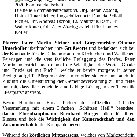
Die neue Kommandantschaft: vl. Obj. Stefan Zöschg,
Hptm. Elmar Pichler, Jungschützenbetr. Daniela Bellotti
Pichler, Fhr. Andreas Tschöll, Lt. Maurizius Raffl, Flt.
Walter Rauch, Olt. Alex Zöschg; es fehlt Fhr. Hannes
Kofler
Pfarrer Pater Martin Steiner und Bürgermeister Othmar
Unterkofler
überbrachten ihre
Grußworte
und bedankten sich bei
der Kompanie für die Teilnahme an den Kirchlichen und Weltlichen
Feiertagen und die stets festliche Beflaggung des Dorfes. Pater
Martin unterstrich noch einmal die Wichtigkeit der Worte „Gnade
und Friede sei mit Euch“ welche er bereits morgens in seiner
Predigt aufgriff. Bürgermeister Unterkofler sicherte uns auch in
Zukunft die Unterstützung der Gemeindeverwaltung zu und teilte
uns mit, dass die Gemeinde eine baldige Lösung in der Thematik
„Festplatz“ anstrebt.
Bevor Hauptmann Elmar Pichler den offiziellen Teil der
Versammlung mit einem 3-fachen „Schützen Heil!“ beendete,
dankte
Ehrenhauptmann Bernhard Burger
allen für ihren
Einsatz und hob die
Wichtigkeit der Kameradschaft und den
Zusammenhalt
in der Kompanie hervor.
Während des
köstlichen Mittagessens
, welches von Marketenderin