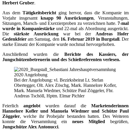
Herbert Gruber
.
Aus dem
Tätigkeitsbericht
ging hervor, dass die Kompanie im
Vorjahr insgesamt
knapp 90 Ausrückungen
, Veranstaltungen,
Sitzungen, Marsch- und Exerzierproben zu verzeichnen hatte.
7-mal
wurde in Kompaniestärke
und 22-mal als Abordnung ausgerückt.
Die
stärkste Ausrückung
war bei der
Andreas Hofer
Gedenkfeier
am Samstag, den
16. Februar 2019 in Burgstall
. Der
starke Einsatz der Kompanie wurde nochmal hervorgehoben.
Anschließend wurden die
Berichte des Kassiers, der
Jungschützenbetreuerin und des Schießreferenten verlesen.
Bei der Angelobung: vl. Bezirksbeirat Lt. Stefan
Obertegger, Olt. Alex Zöschg, Mark. Hannelore Kofler,
Mark. Manuela Wiedmer, Schütze Paul Zöggeler, Fhr.
Andreas Tschöll, Hptm. Elmar Pichler
Feierlich
angelobt
wurden darauf die
Marketenderinnen
Hannelore Kofler und Manuela Wiedmer und Schütze Paul
Zöggeler
, welche ihr Probejahr bestanden hatten. Des Weiteren
konnte die Versammlung ein
neues Mitglied
begrüßen,
Jungschütze Alex Antonucci
.