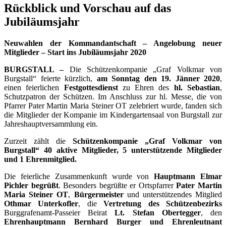
Rückblick und Vorschau auf das
Jubiläumsjahr
Neuwahlen der Kommandantschaft – Angelobung neuer
Mitglieder – Start ins Jubiläumsjahr 2020
BURGSTALL –
Die Schützenkompanie „Graf Volkmar von
Burgstall“ feierte kürzlich,
am Sonntag den 19. Jänner 2020
,
einen feierlichen
Festgottesdienst
zu Ehren des
hl. Sebastian
,
Schutzpatron der Schützen. Im Anschluss zur hl. Messe, die von
Pfarrer Pater Martin Maria Steiner OT zelebriert wurde, fanden sich
die Mitglieder der Kompanie im Kindergartensaal von Burgstall zur
Jahreshauptversammlung ein.
Zurzeit zählt die
Schützenkompanie „Graf Volkmar von
Burgstall“ 40 aktive Mitglieder, 5 unterstützende Mitglieder
und 1 Ehrenmitglied.
Die feierliche Zusammenkunft wurde von
Hauptmann Elmar
Pichler begrüßt
. Besonders begrüßte er Ortspfarrer
Pater Martin
Maria Steiner OT
,
Bürgermeister
und unterstützendes Mitglied
Othmar Unterkofler
, die
Vertretung des Schützenbezirks
Burggrafenamt-Passeier Beirat
Lt. Stefan Obertegger
, den
Ehrenhauptmann Bernhard Burger und Ehrenleutnant