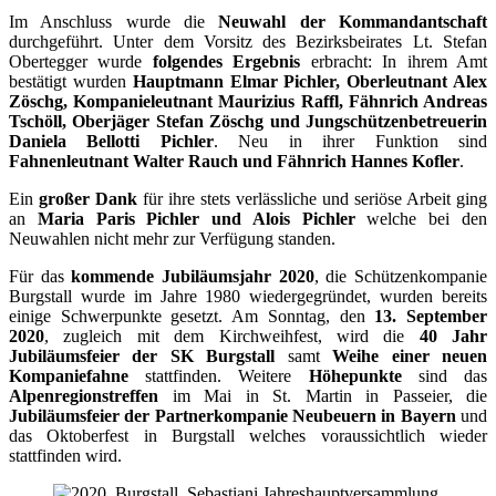
Im Anschluss wurde die
Neuwahl der Kommandantschaft
durchgeführt. Unter dem Vorsitz des Bezirksbeirates Lt. Stefan
Obertegger wurde
folgendes Ergebnis
erbracht: In ihrem Amt
bestätigt wurden
Hauptmann Elmar Pichler, Oberleutnant Alex
Zöschg, Kompanieleutnant Maurizius Raffl, Fähnrich Andreas
Tschöll, Oberjäger Stefan Zöschg und Jungschützenbetreuerin
Daniela Bellotti Pichler
. Neu in ihrer Funktion sind
Fahnenleutnant Walter Rauch und Fähnrich Hannes Kofler
.
Ein
großer Dank
für ihre stets verlässliche und seriöse Arbeit ging
an
Maria Paris Pichler und Alois Pichler
welche bei den
Neuwahlen nicht mehr zur Verfügung standen.
Für das
kommende Jubiläumsjahr 2020
, die Schützenkompanie
Burgstall wurde im Jahre 1980 wiedergegründet, wurden bereits
einige Schwerpunkte gesetzt. Am Sonntag, den
13. September
2020
, zugleich mit dem Kirchweihfest, wird die
40 Jahr
Jubiläumsfeier der SK Burgstall
samt
Weihe einer neuen
Kompaniefahne
stattfinden. Weitere
Höhepunkte
sind das
Alpenregionstreffen
im Mai in St. Martin in Passeier, die
Jubiläumsfeier der Partnerkompanie Neubeuern in Bayern
und
das Oktoberfest in Burgstall welches voraussichtlich wieder
stattfinden wird.